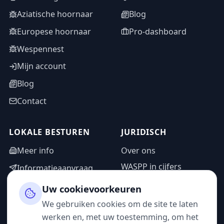
Aziatische hoornaar
Blog
Europese hoornaar
Pro-dashboard
Wespennest
Mijn account
Blog
Contact
LOKALE BESTUREN
JURIDISCH
Meer info
Over ons
WASPP in cijfers
Informatieaanvraag
Wettelijke vermeldingen
Adminzone
Uw cookievoorkeuren
Privacybeleid
We gebruiken cookies om de site te laten
Gebruiksvoorwaarden
werken en, met uw toestemming, om het