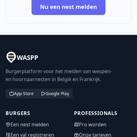
Nu een nest melden
WASPP
Burgerplatform voor het melden van wespen-
en hoornaarnesten in België en Frankrijk.
App Store
Google Play
BURGERS
PROFESSIONALS
Een nest melden
Pro worden
Een val registreren
Onze tarieven