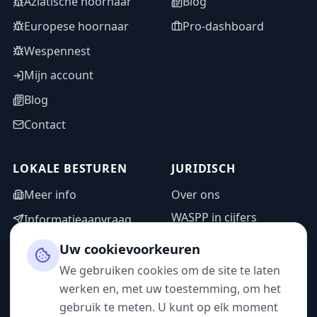
Aziatische hoornaar
Blog
Europese hoornaar
Pro-dashboard
Wespennest
Mijn account
Blog
Contact
LOKALE BESTUREN
JURIDISCH
Meer info
Over ons
WASPP in cijfers
Informatieaanvraag
Wettelijke vermeldingen
Adminzone
Uw cookievoorkeuren
Privacybeleid
We gebruiken cookies om de site te laten
Gebruiksvoorwaarden
werken en, met uw toestemming, om het
gebruik te meten. U kunt op elk moment