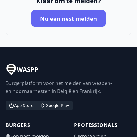
Klaar om te melden?
Nu een nest melden
WASPP
Burgerplatform voor het melden van wespen-
en hoornaarnesten in België en Frankrijk.
App Store
Google Play
BURGERS
PROFESSIONALS
Een nest melden
Pro worden