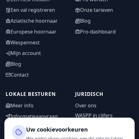
Een val registreren
Onze tarieven
Aziatische hoornaar
Blog
Europese hoornaar
Pro-dashboard
Wespennest
Mijn account
Blog
Contact
LOKALE BESTUREN
JURIDISCH
Meer info
Over ons
WASPP in cijfers
Informatieaanvraag
Wettelijke vermeldingen
Adminzone
Uw cookievoorkeuren
Privacybeleid
We gebruiken cookies om de site te laten