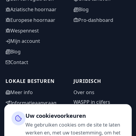
Aziatische hoornaar
Blog
Europese hoornaar
Pro-dashboard
Wespennest
Mijn account
Blog
Contact
LOKALE BESTUREN
JURIDISCH
Meer info
Over ons
WASPP in cijfers
Informatieaanvraag
Wettelijke vermeldingen
Adminzone
Uw cookievoorkeuren
Privacybeleid
We gebruiken cookies om de site te laten
Gebruiksvoorwaarden
werken en, met uw toestemming, om het