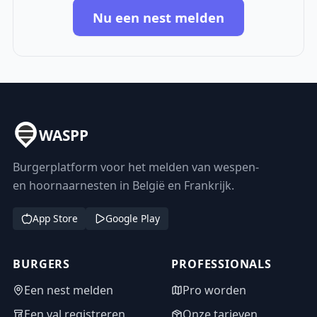
Nu een nest melden
WASPP
Burgerplatform voor het melden van wespen-
en hoornaarnesten in België en Frankrijk.
App Store
Google Play
BURGERS
PROFESSIONALS
Een nest melden
Pro worden
Een val registreren
Onze tarieven