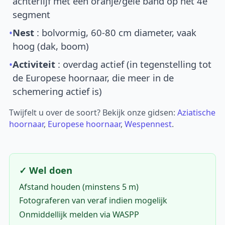
achterlijf met een oranje/gele band op het 4e
segment
•
Nest
: bolvormig, 60-80 cm diameter, vaak
hoog (dak, boom)
•
Activiteit
: overdag actief (in tegenstelling tot
de Europese hoornaar, die meer in de
schemering actief is)
Twijfelt u over de soort? Bekijk onze gidsen:
Aziatische
hoornaar
,
Europese hoornaar
,
Wespennest
.
✓ Wel doen
Afstand houden (minstens 5 m)
Fotograferen van veraf indien mogelijk
Onmiddellijk melden via WASPP