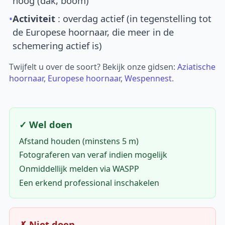
hoog (dak, boom)
•
Activiteit
: overdag actief (in tegenstelling tot
de Europese hoornaar, die meer in de
schemering actief is)
Twijfelt u over de soort? Bekijk onze gidsen:
Aziatische
hoornaar
,
Europese hoornaar
,
Wespennest
.
✓ Wel doen
Afstand houden (minstens 5 m)
Fotograferen van veraf indien mogelijk
Onmiddellijk melden via WASPP
Een erkend professional inschakelen
✗ Niet doen