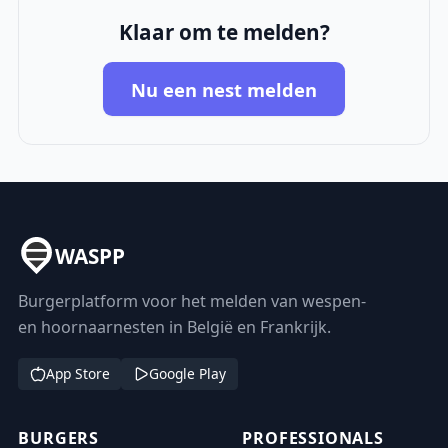
Klaar om te melden?
Nu een nest melden
WASPP
Burgerplatform voor het melden van wespen-
en hoornaarnesten in België en Frankrijk.
App Store
Google Play
BURGERS
PROFESSIONALS