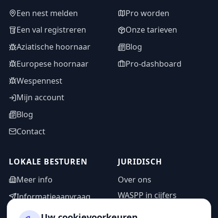
Een nest melden
Pro worden
Een val registreren
Onze tarieven
Aziatische hoornaar
Blog
Europese hoornaar
Pro-dashboard
Wespennest
Mijn account
Blog
Contact
LOKALE BESTUREN
JURIDISCH
Meer info
Over ons
WASPP in cijfers
Informatieaanvraag
Wettelijke vermeldingen
Adminzone
Uw cookievoorkeuren