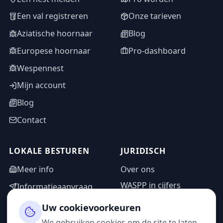
Een val registreren
Onze tarieven
Aziatische hoornaar
Blog
Europese hoornaar
Pro-dashboard
Wespennest
Mijn account
Blog
Contact
LOKALE BESTUREN
JURIDISCH
Meer info
Over ons
WASPP in cijfers
Informatieaanvraag
Wettelijke vermeldingen
Adminzone
Uw cookievoorkeuren
Privacybeleid
We gebruiken cookies om de site te laten