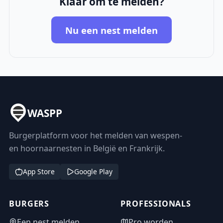
Klaar om te melden?
Nu een nest melden
WASPP
Burgerplatform voor het melden van wespen-
en hoornaarnesten in België en Frankrijk.
App Store
Google Play
BURGERS
PROFESSIONALS
Een nest melden
Pro worden