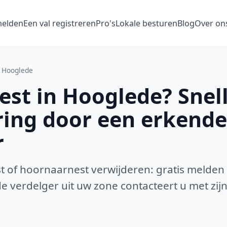
melden
Een val registreren
Pro's
Lokale besturen
Blog
Over on
Hooglede
st in Hooglede? Snel
ring door een erkende
r
 of hoornaarnest verwijderen: gratis melden
 verdelger uit uw zone contacteert u met zijn