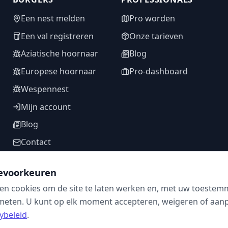
Een nest melden
Pro worden
Een val registreren
Onze tarieven
Aziatische hoornaar
Blog
Europese hoornaar
Pro-dashboard
Wespennest
Mijn account
Blog
Contact
evoorkeuren
en cookies om de site te laten werken en, met uw toestem
VOLG ONS
meten. U kunt op elk moment accepteren, weigeren of aanpa
ybeleid
.