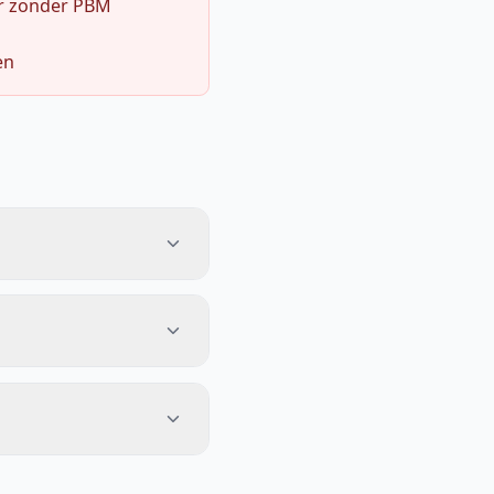
r zonder PBM
en