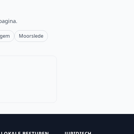
pagina.
egem
Moorslede
LOKALE BESTUREN
JURIDISCH