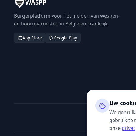
WASPP
Burgerplatform voor het melden van wespen-
en hoornaarnesten in België en Frankrijk.
App Store
Google Play
Uw cooki
We gebruik
gebruik te 
onze
privac