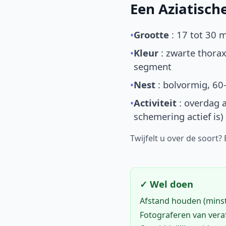
Een Aziatisc
•
Grootte
: 17 tot 30 
•
Kleur
: zwarte thorax
segment
•
Nest
: bolvormig, 60
•
Activiteit
: overdag a
schemering actief is)
Twijfelt u over de soort?
✓ Wel doen
Afstand houden (mins
Fotograferen van vera