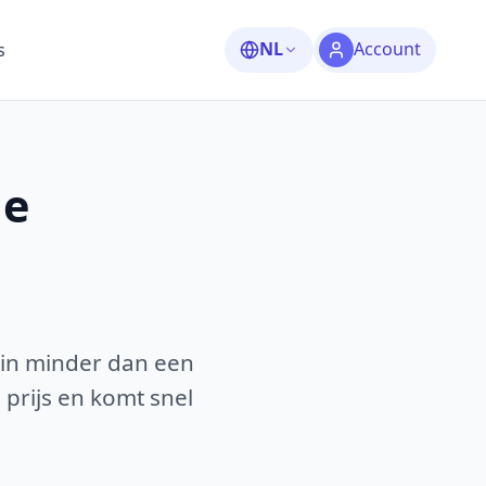
NL
Account
s
le
 in minder dan een
 prijs en komt snel