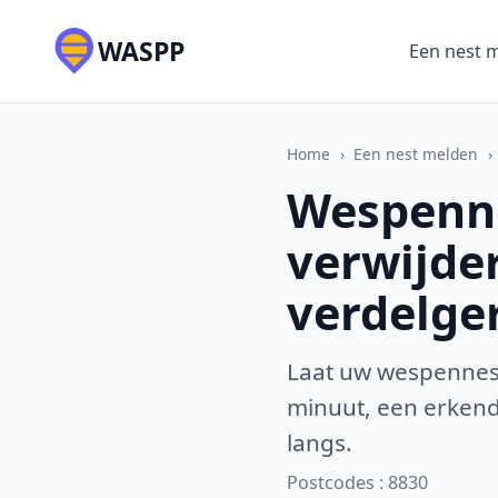
WASPP
Een nest 
Home
›
Een nest melden
›
Wespenne
verwijde
verdelge
Laat uw wespennest
minuut, een erkende
langs.
Postcodes : 8830