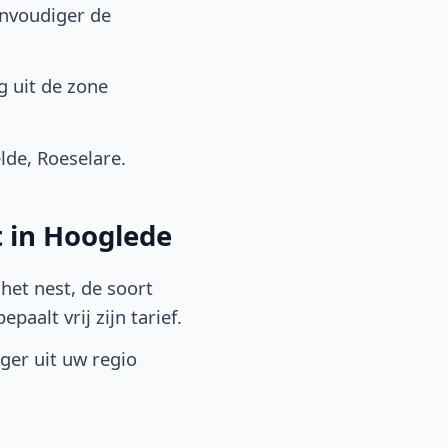
envoudiger de
g uit de zone
de, Roeselare.
t in Hooglede
het nest, de soort
aalt vrij zijn tarief.
lger uit uw regio