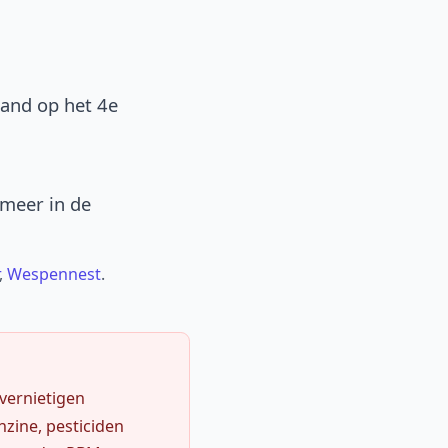
band op het 4e
 meer in de
,
Wespennest
.
 vernietigen
zine, pesticiden