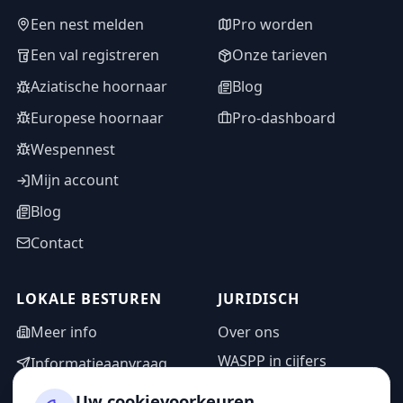
Een nest melden
Pro worden
Een val registreren
Onze tarieven
Aziatische hoornaar
Blog
Europese hoornaar
Pro-dashboard
Wespennest
Mijn account
Blog
Contact
LOKALE BESTUREN
JURIDISCH
Meer info
Over ons
WASPP in cijfers
Informatieaanvraag
Wettelijke vermeldingen
Adminzone
Uw cookievoorkeuren