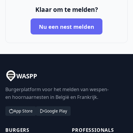
Klaar om te melden?
Nu een nest melden
WASPP
Burgerplatform voor het melden van wespen-
en hoornaarnesten in België en Frankrijk.
App Store
Google Play
BURGERS
PROFESSIONALS