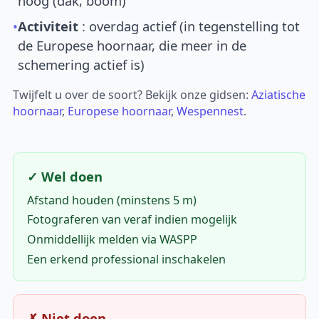
hoog (dak, boom)
•
Activiteit
: overdag actief (in tegenstelling tot
de Europese hoornaar, die meer in de
schemering actief is)
Twijfelt u over de soort? Bekijk onze gidsen:
Aziatische
hoornaar
,
Europese hoornaar
,
Wespennest
.
✓ Wel doen
Afstand houden (minstens 5 m)
Fotograferen van veraf indien mogelijk
Onmiddellijk melden via WASPP
Een erkend professional inschakelen
✗ Niet doen