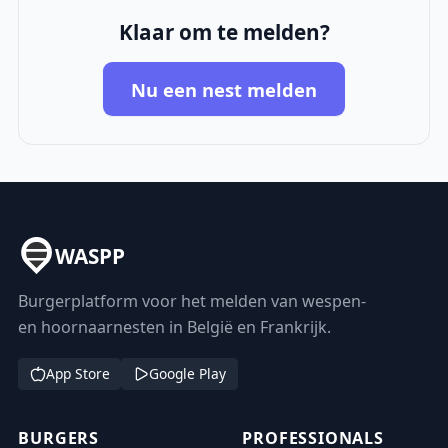
Klaar om te melden?
Nu een nest melden
WASPP
Burgerplatform voor het melden van wespen-
en hoornaarnesten in België en Frankrijk.
App Store
Google Play
BURGERS
PROFESSIONALS