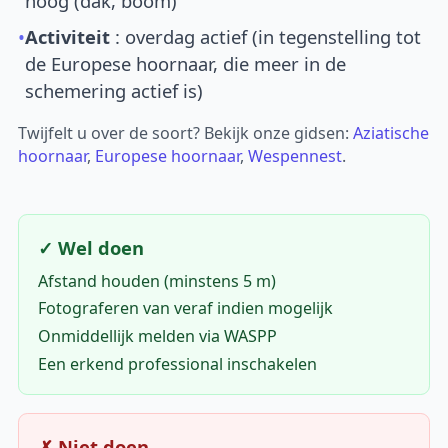
hoog (dak, boom)
•
Activiteit
: overdag actief (in tegenstelling tot
de Europese hoornaar, die meer in de
schemering actief is)
Twijfelt u over de soort? Bekijk onze gidsen:
Aziatische
hoornaar
,
Europese hoornaar
,
Wespennest
.
✓ Wel doen
Afstand houden (minstens 5 m)
Fotograferen van veraf indien mogelijk
Onmiddellijk melden via WASPP
Een erkend professional inschakelen
✗ Niet doen