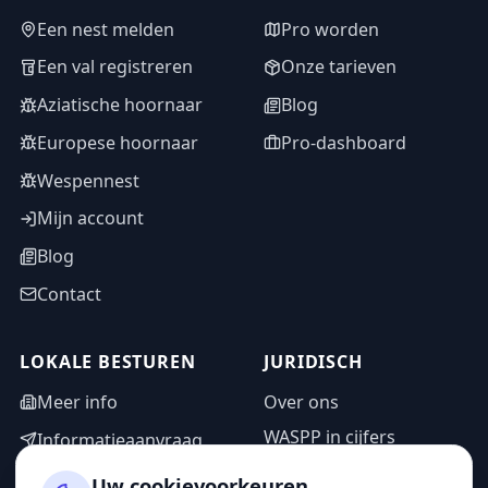
Een nest melden
Pro worden
Een val registreren
Onze tarieven
Aziatische hoornaar
Blog
Europese hoornaar
Pro-dashboard
Wespennest
Mijn account
Blog
Contact
LOKALE BESTUREN
JURIDISCH
Meer info
Over ons
WASPP in cijfers
Informatieaanvraag
Wettelijke vermeldingen
Adminzone
Uw cookievoorkeuren