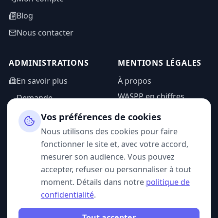
Blog
Nous contacter
ADMINISTRATIONS
MENTIONS LÉGALES
En savoir plus
À propos
WASPP en chiffres
Demande
d'information
Mentions légales
Vos préférences de cookies
Espace admin
Politique de
Nous utilisons des cookies pour faire
confidentialité
fonctionner le site et, avec votre accord,
CGU
mesurer son audience. Vous pouvez
accepter, refuser ou personnaliser à tout
moment. Détails dans notre
politique de
confidentialité
.
SUIVEZ-NOUS
Tout accepter