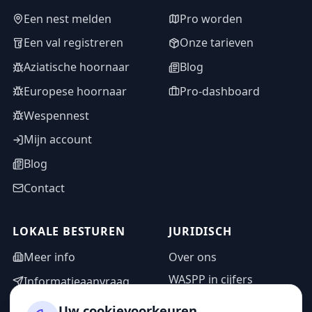
Een nest melden
Pro worden
Een val registreren
Onze tarieven
Aziatische hoornaar
Blog
Europese hoornaar
Pro-dashboard
Wespennest
Mijn account
Blog
Contact
LOKALE BESTUREN
JURIDISCH
Meer info
Over ons
WASPP in cijfers
Informatieaanvraag
Wettelijke vermeldingen
Adminzone
Uw cookievoorkeuren