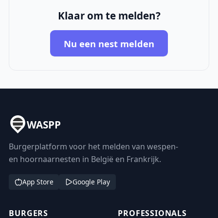
Klaar om te melden?
Nu een nest melden
WASPP
Burgerplatform voor het melden van wespen-
en hoornaarnesten in België en Frankrijk.
App Store
Google Play
BURGERS
PROFESSIONALS