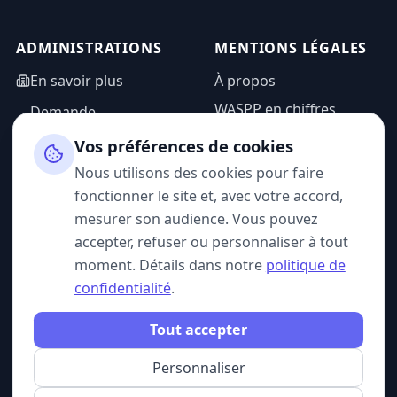
ADMINISTRATIONS
MENTIONS LÉGALES
En savoir plus
À propos
WASPP en chiffres
Demande
d'information
Mentions légales
Vos préférences de cookies
Espace admin
Politique de
Nous utilisons des cookies pour faire
confidentialité
fonctionner le site et, avec votre accord,
CGU
mesurer son audience. Vous pouvez
accepter, refuser ou personnaliser à tout
moment. Détails dans notre
politique de
confidentialité
.
SUIVEZ-NOUS
Tout accepter
Personnaliser
© 2026 WASPP. Tous droits réservés.