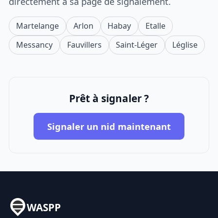
directement à sa page de signalement.
Martelange
Arlon
Habay
Etalle
Messancy
Fauvillers
Saint-Léger
Léglise
Prêt à signaler ?
Signaler un nid maintenant
WASPP