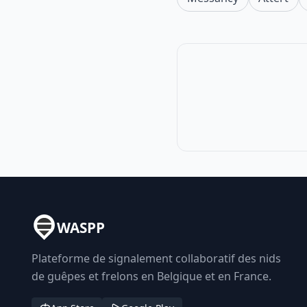
WASPP
Plateforme de signalement collaboratif des nids
de guêpes et frelons en Belgique et en France.