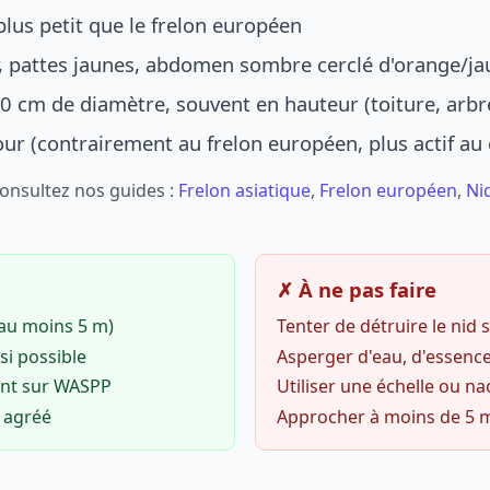
lus petit que le frelon européen
r, pattes jaunes, abdomen sombre cerclé d'orange/ja
0 cm de diamètre, souvent en hauteur (toiture, arbr
jour (contrairement au frelon européen, plus actif au
Consultez nos guides :
Frelon asiatique
,
Frelon européen
,
Ni
✗ À ne pas faire
(au moins 5 m)
Tenter de détruire le nid
si possible
Asperger d'eau, d'essence
ent sur WASPP
Utiliser une échelle ou na
o agréé
Approcher à moins de 5 