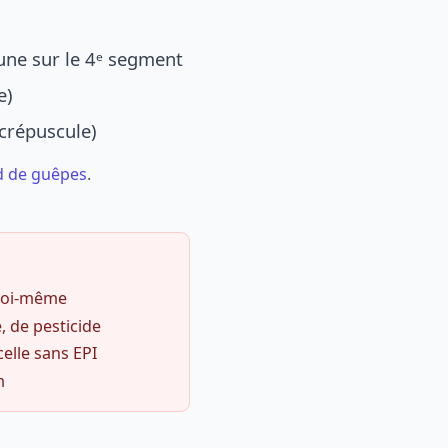
une sur le 4ᵉ segment
e)
 crépuscule)
d de guêpes
.
 soi-même
, de pesticide
celle sans EPI
m