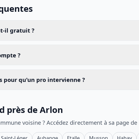
équentes
-il gratuit ?
compte ?
 pour qu'un pro intervienne ?
d près de Arlon
ommune voisine ? Accédez directement à sa page de
Saint-Léger
Aubange
Etalle
Musson
Habay