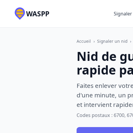
WASPP
Signaler
Accueil
›
Signaler un nid
›
Nid de gu
rapide p
Faites enlever votr
d'une minute, un pr
et intervient rapid
Codes postaux : 6700, 67