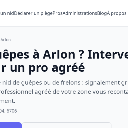
 un nid
Déclarer un piège
Pros
Administrations
Blog
À propos
Arlon
êpes à Arlon ? Interv
ar un pro agréé
e nid de guêpes ou de frelons : signalement gr
ofessionnel agréé de votre zone vous recontac
ement.
04, 6706