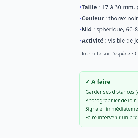
•
Taille
: 17 à 30 mm, p
•
Couleur
: thorax noi
•
Nid
: sphérique, 60-8
•
Activité
: visible de 
Un doute sur l'espèce ? 
✓ À faire
Garder ses distances 
Photographier de loin 
Signaler immédiatem
Faire intervenir un pr