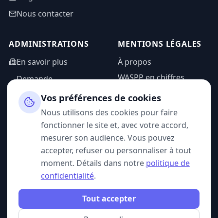
Nous contacter
ADMINISTRATIONS
MENTIONS LÉGALES
En savoir plus
À propos
WASPP en chiffres
Demande
d'information
Mentions légales
Vos préférences de cookies
Espace admin
Politique de
Nous utilisons des cookies pour faire
confidentialité
fonctionner le site et, avec votre accord,
CGU
mesurer son audience. Vous pouvez
accepter, refuser ou personnaliser à tout
moment. Détails dans notre
politique de
confidentialité
.
SUIVEZ-NOUS
Tout accepter