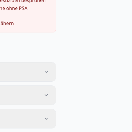
Pestiziden besprühen
hne ohne PSA
nähern