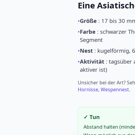
Eine Asiatisc
•
Größe
: 17 bis 30 mm
•
Farbe
: schwarzer Th
Segment
•
Nest
: kugelförmig, 
•
Aktivität
: tagsüber 
aktiver ist)
Unsicher bei der Art? Se
Hornisse
,
Wespennest
.
✓ Tun
Abstand halten (minde