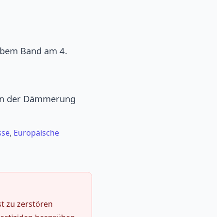
elbem Band am 4.
e in der Dämmerung
sse
,
Europäische
t zu zerstören