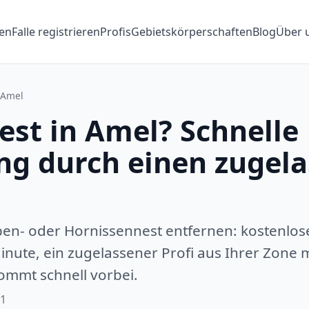
en
Falle registrieren
Profis
Gebietskörperschaften
Blog
Über 
Amel
st in Amel? Schnelle
ng durch einen zugel
pen- oder Hornissennest entfernen: kostenlos
inute, ein zugelassener Profi aus Ihrer Zone m
ommt schnell vorbei.
71