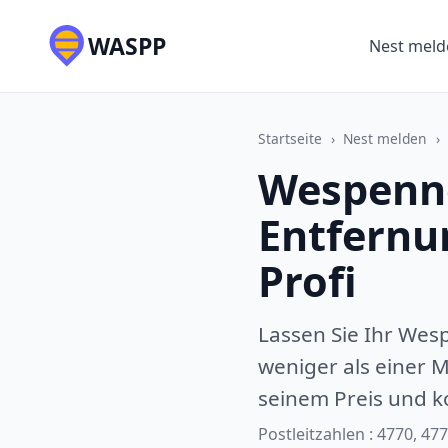
WASPP
Nest meld
Startseite
›
Nest melden
›
Wespenne
Entfernu
Profi
Lassen Sie Ihr Wes
weniger als einer M
seinem Preis und k
Postleitzahlen : 4770, 47