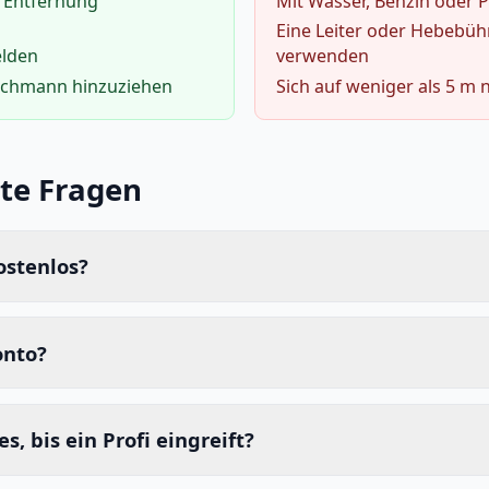
 Entfernung
Mit Wasser, Benzin oder 
Eine Leiter oder Hebebü
elden
verwenden
achmann hinzuziehen
Sich auf weniger als 5 m 
lte Fragen
ostenlos?
onto?
s, bis ein Profi eingreift?