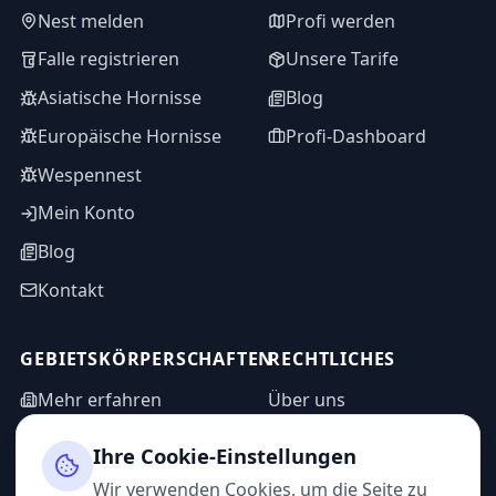
Nest melden
Profi werden
Falle registrieren
Unsere Tarife
Asiatische Hornisse
Blog
Europäische Hornisse
Profi-Dashboard
Wespennest
Mein Konto
Blog
Kontakt
GEBIETSKÖRPERSCHAFTEN
RECHTLICHES
Mehr erfahren
Über uns
WASPP in Zahlen
Informationsanfrage
Ihre Cookie-Einstellungen
Impressum
Admin-Bereich
Wir verwenden Cookies, um die Seite zu