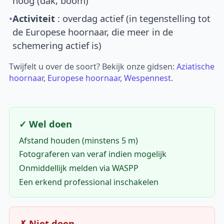
hoog (dak, boom)
•
Activiteit
: overdag actief (in tegenstelling tot
de Europese hoornaar, die meer in de
schemering actief is)
Twijfelt u over de soort? Bekijk onze gidsen:
Aziatische
hoornaar
,
Europese hoornaar
,
Wespennest
.
✓ Wel doen
Afstand houden (minstens 5 m)
Fotograferen van veraf indien mogelijk
Onmiddellijk melden via WASPP
Een erkend professional inschakelen
✗ Niet doen