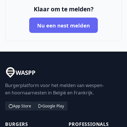
Klaar om te melden?
Nu een nest melden
WASPP
Burgerplatform voor het melden van wespen-
en hoornaarnesten in België en Frankrijk.
App Store
Google Play
BURGERS
PROFESSIONALS