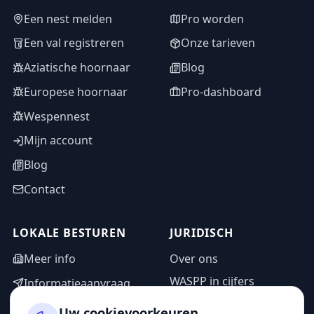
Een nest melden
Pro worden
Een val registreren
Onze tarieven
Aziatische hoornaar
Blog
Europese hoornaar
Pro-dashboard
Wespennest
Mijn account
Blog
Contact
LOKALE BESTUREN
JURIDISCH
Meer info
Over ons
WASPP in cijfers
Informatieaanvraag
Wettelijke vermeldingen
Adminzone
Uw cookievoorkeuren