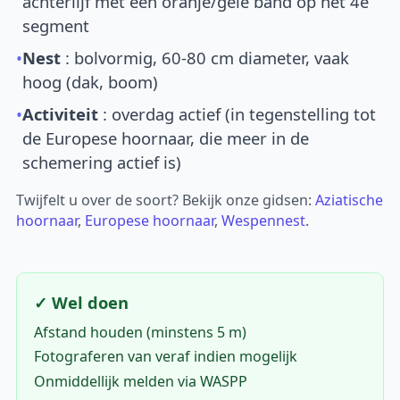
achterlijf met een oranje/gele band op het 4e
segment
•
Nest
: bolvormig, 60-80 cm diameter, vaak
hoog (dak, boom)
•
Activiteit
: overdag actief (in tegenstelling tot
de Europese hoornaar, die meer in de
schemering actief is)
Twijfelt u over de soort? Bekijk onze gidsen:
Aziatische
hoornaar
,
Europese hoornaar
,
Wespennest
.
✓ Wel doen
Afstand houden (minstens 5 m)
Fotograferen van veraf indien mogelijk
Onmiddellijk melden via WASPP