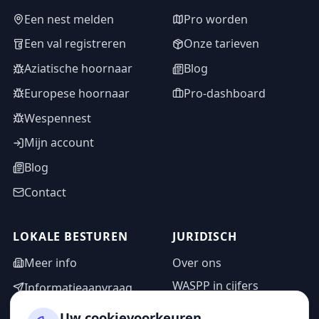
Een nest melden
Pro worden
Een val registreren
Onze tarieven
Aziatische hoornaar
Blog
Europese hoornaar
Pro-dashboard
Wespennest
Mijn account
Blog
Contact
LOKALE BESTUREN
JURIDISCH
Meer info
Over ons
WASPP in cijfers
Informatieaanvraag
Wettelijke vermeldingen
Adminzone
Uw cookievoorkeuren