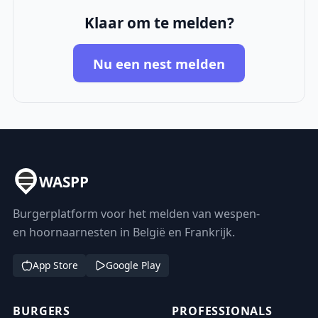
Klaar om te melden?
Nu een nest melden
WASPP
Burgerplatform voor het melden van wespen-
en hoornaarnesten in België en Frankrijk.
App Store
Google Play
BURGERS
PROFESSIONALS