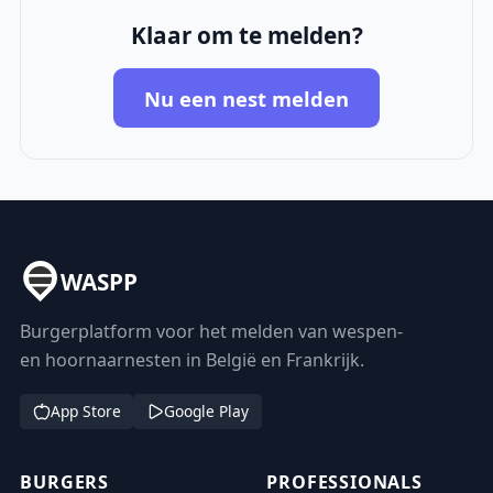
Klaar om te melden?
Nu een nest melden
WASPP
Burgerplatform voor het melden van wespen-
en hoornaarnesten in België en Frankrijk.
App Store
Google Play
BURGERS
PROFESSIONALS