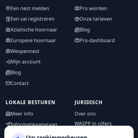
Een nest melden
Pro worden
Een val registreren
Onze tarieven
Aziatische hoornaar
Blog
Europese hoornaar
Pro-dashboard
Wespennest
Mijn account
Blog
Contact
LOKALE BESTUREN
JURIDISCH
Meer info
Over ons
WASPP in cijfers
Informatieaanvraag
Wettelijke vermeldingen
Adminzone
Uw cookievoorkeuren