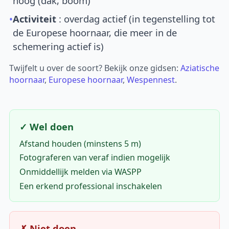
hoog (dak, boom)
•
Activiteit
: overdag actief (in tegenstelling tot
de Europese hoornaar, die meer in de
schemering actief is)
Twijfelt u over de soort? Bekijk onze gidsen:
Aziatische
hoornaar
,
Europese hoornaar
,
Wespennest
.
✓ Wel doen
Afstand houden (minstens 5 m)
Fotograferen van veraf indien mogelijk
Onmiddellijk melden via WASPP
Een erkend professional inschakelen
✗ Niet doen