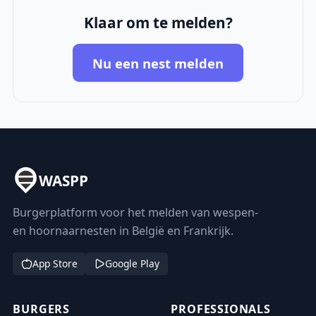
Klaar om te melden?
Nu een nest melden
WASPP
Burgerplatform voor het melden van wespen-
en hoornaarnesten in België en Frankrijk.
App Store
Google Play
BURGERS
PROFESSIONALS