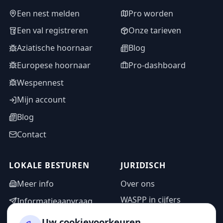
Een nest melden
Pro worden
Een val registreren
Onze tarieven
Aziatische hoornaar
Blog
Europese hoornaar
Pro-dashboard
Wespennest
Mijn account
Blog
Contact
LOKALE BESTUREN
JURIDISCH
Meer info
Over ons
WASPP in cijfers
Informatieaanvraag
Wettelijke vermeldingen
Adminzone
Uw cookievoorkeuren