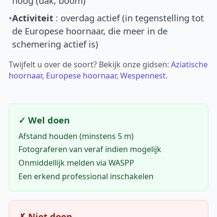
hoog (dak, boom)
•
Activiteit
: overdag actief (in tegenstelling tot
de Europese hoornaar, die meer in de
schemering actief is)
Twijfelt u over de soort? Bekijk onze gidsen:
Aziatische
hoornaar
,
Europese hoornaar
,
Wespennest
.
✓ Wel doen
Afstand houden (minstens 5 m)
Fotograferen van veraf indien mogelijk
Onmiddellijk melden via WASPP
Een erkend professional inschakelen
✗ Niet doen