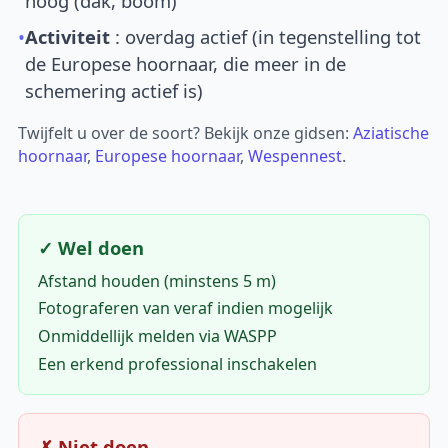
hoog (dak, boom)
•
Activiteit
: overdag actief (in tegenstelling tot
de Europese hoornaar, die meer in de
schemering actief is)
Twijfelt u over de soort? Bekijk onze gidsen:
Aziatische
hoornaar
,
Europese hoornaar
,
Wespennest
.
✓ Wel doen
Afstand houden (minstens 5 m)
Fotograferen van veraf indien mogelijk
Onmiddellijk melden via WASPP
Een erkend professional inschakelen
✗ Niet doen