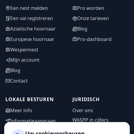
Een nest melden
Pro worden
Een val registreren
Onze tarieven
Aziatische hoornaar
Blog
Europese hoornaar
Pro-dashboard
Wespennest
Mijn account
Blog
Contact
LOKALE BESTUREN
JURIDISCH
Meer info
Over ons
WASPP in cijfers
Informatieaanvraag
Wettelijke vermeldingen
Adminzone
Uw cookievoorkeuren