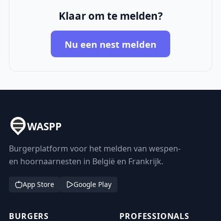
Klaar om te melden?
Nu een nest melden
WASPP
Burgerplatform voor het melden van wespen-
en hoornaarnesten in België en Frankrijk.
App Store
Google Play
BURGERS
PROFESSIONALS