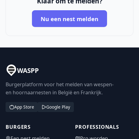
Klaar om te melden?
Nu een nest melden
WASPP
Burgerplatform voor het melden van wespen-
en hoornaarnesten in België en Frankrijk.
App Store
Google Play
BURGERS
PROFESSIONALS
Een nest melden
Pro worden