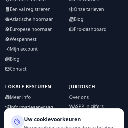
Een val registreren
Onze tarieven
Aziatische hoornaar
Blog
Europese hoornaar
Pro-dashboard
Wespennest
Mijn account
Blog
Contact
LOKALE BESTUREN
JURIDISCH
Meer info
Over ons
WASPP in cijfers
Informatieaanvraag
Wettelijke vermeldingen
Adminzone
Uw cookievoorkeuren
Privacybeleid
We gebruiken cookies om de site te laten