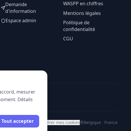
WASPP en chiffres
Demande
d'information
Mentions légales
Espace admin
Politique de
confidentialité
CGU
e accord, mesurer
moment. Détails
Tout accepter
Gérer mes cookies
Belgique · France