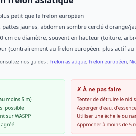
n frelon asiatique
lus petit que le frelon européen
r, pattes jaunes, abdomen sombre cerclé d'orange/ja
0 cm de diamètre, souvent en hauteur (toiture, arbr
jour (contrairement au frelon européen, plus actif au
Consultez nos guides :
Frelon asiatique
,
Frelon européen
,
Ni
✗ À ne pas faire
(au moins 5 m)
Tenter de détruire le nid
si possible
Asperger d'eau, d'essence
ent sur WASPP
Utiliser une échelle ou na
o agréé
Approcher à moins de 5 