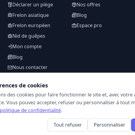
Déclarer un piège
Nos offres
Frelon asiatique
Blog
Frelon européen
Espace pro
Nid de guêpes
Mon compte
Blog
Nous contacter
rences de cookies
ons des cookies pour faire fonctionner le site et, avec votr
SUIVEZ-NOUS
e. Vous pouvez accepter, refuser ou personnaliser à tout 
politique de confidentialité
.
Tout refuser
Personnaliser