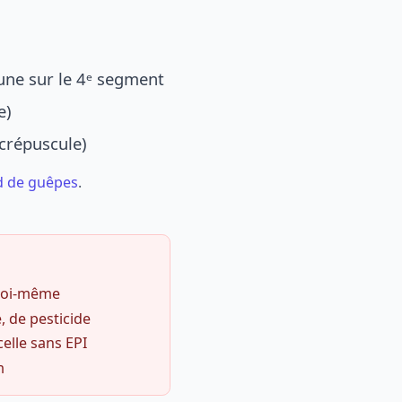
une sur le 4ᵉ segment
e)
 crépuscule)
d de guêpes
.
 soi-même
, de pesticide
celle sans EPI
m