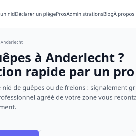
 un nid
Déclarer un piège
Pros
Administrations
Blog
À propos
Anderlecht
uêpes à Anderlecht ?
tion rapide par un pro
e nid de guêpes ou de frelons : signalement gr
ofessionnel agréé de votre zone vous recontac
ement.