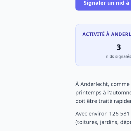
Signaler un nid à
ACTIVITÉ À ANDER
3
nids signalé
À Anderlecht, comme p
printemps à l'automne
doit être traité rapid
Avec environ 126 581 
(toitures, jardins, dé