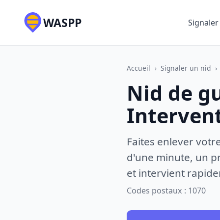
WASPP
Signaler
Accueil
›
Signaler un nid
›
Nid de g
Interven
Faites enlever votr
d'une minute, un pr
et intervient rapid
Codes postaux : 1070