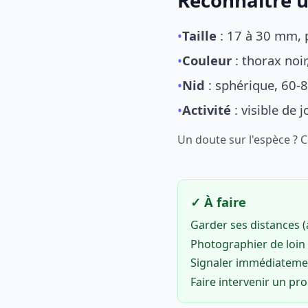
Reconnaître u
•
Taille
: 17 à 30 mm, p
•
Couleur
: thorax noi
•
Nid
: sphérique, 60-8
•
Activité
: visible de 
Un doute sur l'espèce ? 
✓ À faire
Garder ses distances 
Photographier de loin 
Signaler immédiatem
Faire intervenir un pr