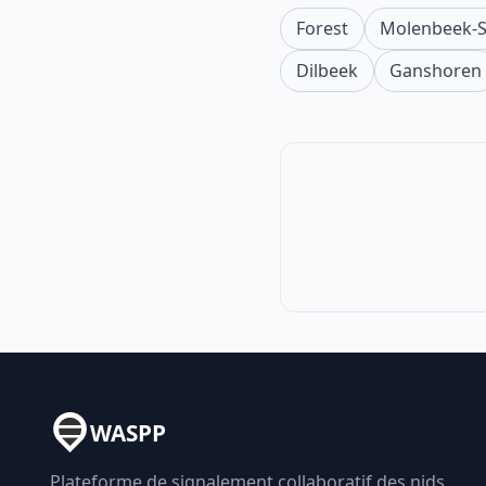
Forest
Molenbeek-S
Dilbeek
Ganshoren
WASPP
Plateforme de signalement collaboratif des nids