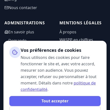
Nous contacter
ADMINISTRATIONS
MENTIONS LÉGALES
En savoir plus
À propos
WASPP en chiffres
Demande
d'information
Mentions légales
Vos préférences de cookies
Espace admin
Politique de
Nous utilisons des cookies pour faire
confidentialité
fonctionner le site et, avec votre accord,
CGU
mesurer son audience. Vous pouvez
accepter, refuser ou personnaliser à tout
moment. Détails dans notre
politique de
confidentialité
.
SUIVEZ-NOUS
Tout accepter