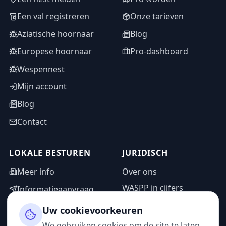
Een val registreren
Onze tarieven
Aziatische hoornaar
Blog
Europese hoornaar
Pro-dashboard
Wespennest
Mijn account
Blog
Contact
LOKALE BESTUREN
JURIDISCH
Meer info
Over ons
WASPP in cijfers
Informatieaanvraag
Wettelijke vermeldingen
Adminzone
Uw cookievoorkeuren
Privacybeleid
We gebruiken cookies om de site te laten