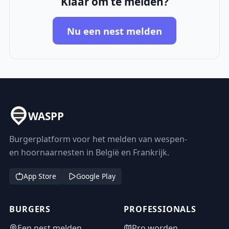
Klaar om te melden?
Nu een nest melden
WASPP
Burgerplatform voor het melden van wespen-
en hoornaarnesten in België en Frankrijk.
App Store
Google Play
BURGERS
PROFESSIONALS
Een nest melden
Pro worden