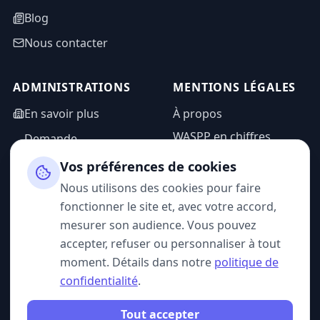
Blog
Nous contacter
ADMINISTRATIONS
MENTIONS LÉGALES
En savoir plus
À propos
WASPP en chiffres
Demande
d'information
Mentions légales
Vos préférences de cookies
Espace admin
Politique de
Nous utilisons des cookies pour faire
confidentialité
fonctionner le site et, avec votre accord,
CGU
mesurer son audience. Vous pouvez
accepter, refuser ou personnaliser à tout
moment. Détails dans notre
politique de
confidentialité
.
SUIVEZ-NOUS
Tout accepter