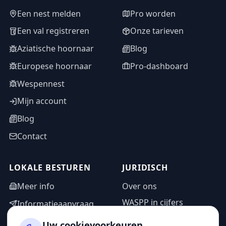
Een nest melden
Pro worden
Een val registreren
Onze tarieven
Aziatische hoornaar
Blog
Europese hoornaar
Pro-dashboard
Wespennest
Mijn account
Blog
Contact
LOKALE BESTUREN
JURIDISCH
Meer info
Over ons
WASPP in cijfers
Informatieaanvraag
Wettelijke vermeldingen
Adminzone
Uw cookievoorkeuren