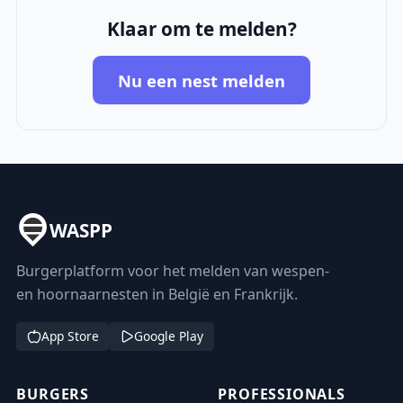
Klaar om te melden?
Nu een nest melden
WASPP
Burgerplatform voor het melden van wespen-
en hoornaarnesten in België en Frankrijk.
App Store
Google Play
BURGERS
PROFESSIONALS