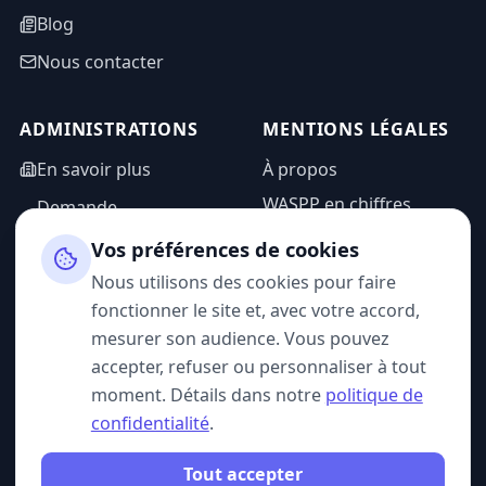
Blog
Nous contacter
ADMINISTRATIONS
MENTIONS LÉGALES
En savoir plus
À propos
WASPP en chiffres
Demande
d'information
Mentions légales
Vos préférences de cookies
Espace admin
Politique de
Nous utilisons des cookies pour faire
confidentialité
fonctionner le site et, avec votre accord,
CGU
mesurer son audience. Vous pouvez
accepter, refuser ou personnaliser à tout
moment. Détails dans notre
politique de
confidentialité
.
SUIVEZ-NOUS
Tout accepter