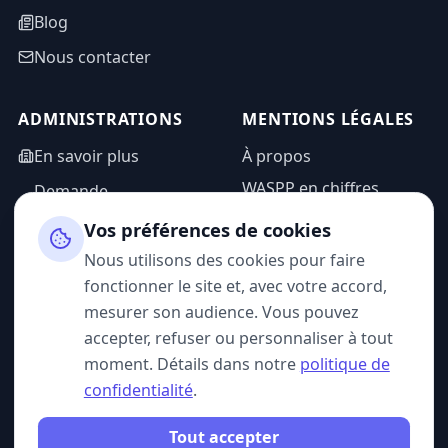
Blog
Nous contacter
ADMINISTRATIONS
MENTIONS LÉGALES
En savoir plus
À propos
WASPP en chiffres
Demande
d'information
Mentions légales
Vos préférences de cookies
Espace admin
Politique de
Nous utilisons des cookies pour faire
confidentialité
fonctionner le site et, avec votre accord,
CGU
mesurer son audience. Vous pouvez
accepter, refuser ou personnaliser à tout
moment. Détails dans notre
politique de
confidentialité
.
SUIVEZ-NOUS
Tout accepter