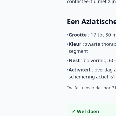
contacteert u met zijn 
Een Aziatisc
•
Grootte
: 17 tot 30 
•
Kleur
: zwarte thorax
segment
•
Nest
: bolvormig, 60
•
Activiteit
: overdag a
schemering actief is)
Twijfelt u over de soort?
✓ Wel doen