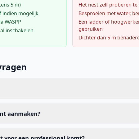
tens 5 m)
Het nest zelf proberen te
f indien mogelijk
Besproeien met water, ben
via WASPP
Een ladder of hoogwerke
gebruiken
al inschakelen
Dichter dan 5 m benader
vragen
unt aanmaken?
t voor een professional komt?