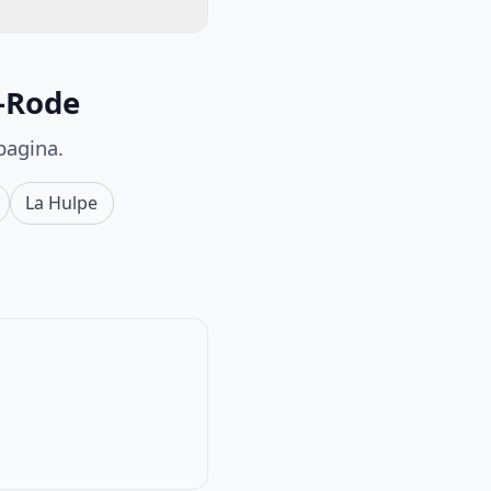
s-Rode
pagina.
La Hulpe