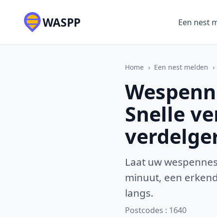
WASPP
Een nest 
Home
›
Een nest melden
›
Wespenne
Snelle v
verdelge
Laat uw wespennest
minuut, een erkende
langs.
Postcodes : 1640