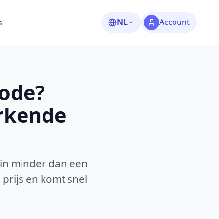
NL
Account
s
Rode?
erkende
 in minder dan een
 prijs en komt snel