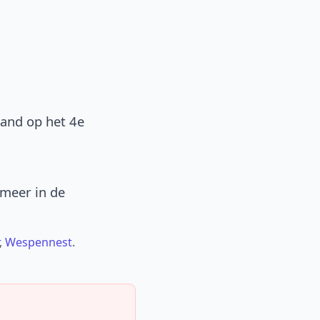
band op het 4e
 meer in de
,
Wespennest
.