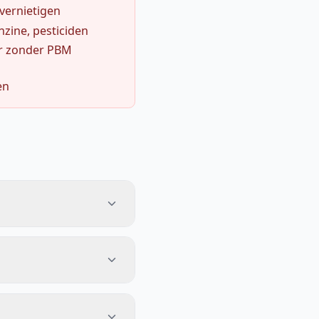
 vernietigen
zine, pesticiden
r zonder PBM
en