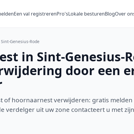
melden
Een val registreren
Pro's
Lokale besturen
Blog
Over on
Sint-Genesius-Rode
st in Sint-Genesius-
erwijdering door een 
r
 of hoornaarnest verwijderen: gratis melden
 verdelger uit uw zone contacteert u met zijn