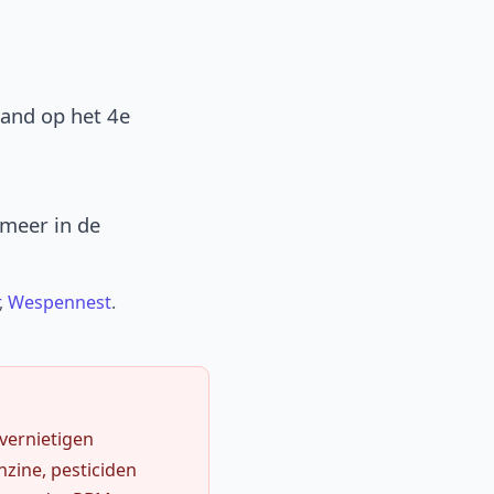
band op het 4e
 meer in de
,
Wespennest
.
 vernietigen
zine, pesticiden