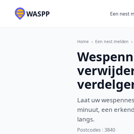
WASPP
Een nest 
Home
›
Een nest melden
›
Wespenne
verwijde
verdelge
Laat uw wespennest
minuut, een erkende
langs.
Postcodes : 3840