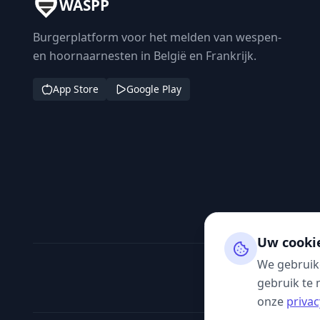
WASPP
Burgerplatform voor het melden van wespen-
en hoornaarnesten in België en Frankrijk.
App Store
Google Play
Uw cooki
We gebruik
gebruik te 
onze
privac