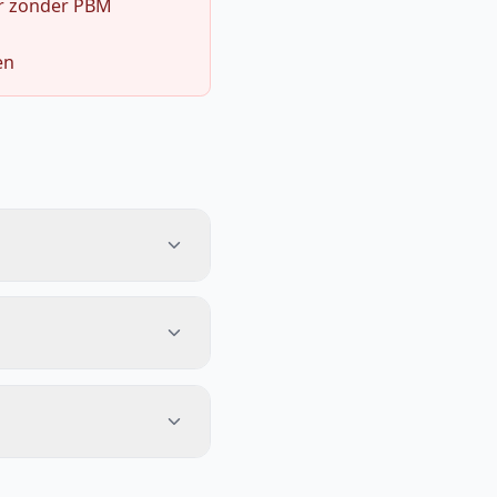
r zonder PBM
en