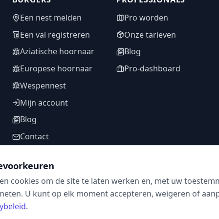
Een nest melden
Pro worden
Een val registreren
Onze tarieven
Aziatische hoornaar
Blog
Europese hoornaar
Pro-dashboard
Wespennest
Mijn account
Blog
Contact
evoorkeuren
en cookies om de site te laten werken en, met uw toestem
VOLG ONS
meten. U kunt op elk moment accepteren, weigeren of aanpa
ybeleid
.