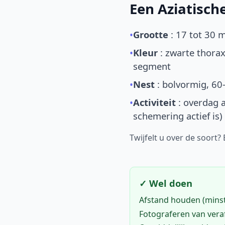
Een Aziatisc
•
Grootte
: 17 tot 30 
•
Kleur
: zwarte thorax
segment
•
Nest
: bolvormig, 60
•
Activiteit
: overdag a
schemering actief is)
Twijfelt u over de soort?
✓ Wel doen
Afstand houden (mins
Fotograferen van vera