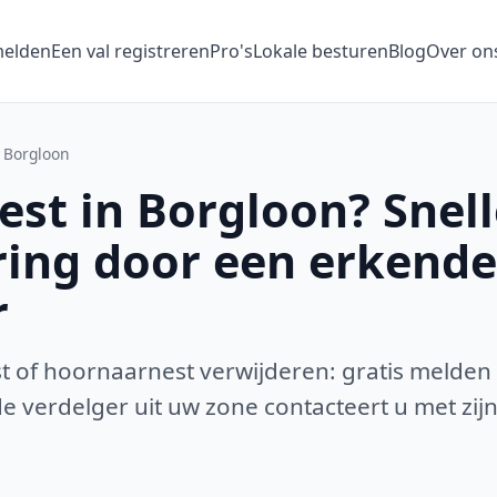
melden
Een val registreren
Pro's
Lokale besturen
Blog
Over on
Borgloon
st in Borgloon? Snell
ring door een erkende
r
 of hoornaarnest verwijderen: gratis melden
 verdelger uit uw zone contacteert u met zijn