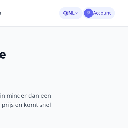
NL
Account
s
e
 in minder dan een
 prijs en komt snel