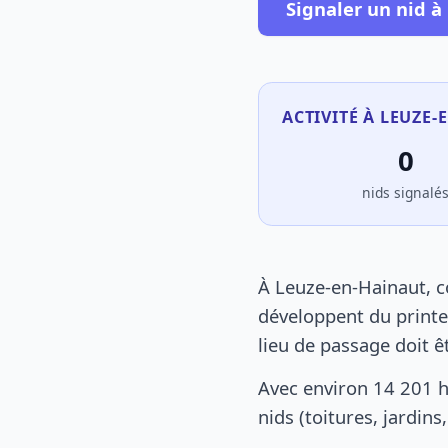
Signaler un nid à
ACTIVITÉ À LEUZE-
0
nids signalé
À Leuze-en-Hainaut, c
développent du printe
lieu de passage doit ê
Avec environ 14 201 
nids (toitures, jardin