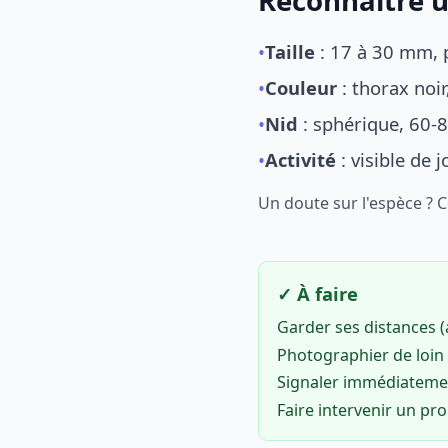
Reconnaître u
•
Taille
: 17 à 30 mm, p
•
Couleur
: thorax noi
•
Nid
: sphérique, 60-8
•
Activité
: visible de 
Un doute sur l'espèce ? 
✓ À faire
Garder ses distances 
Photographier de loin 
Signaler immédiatem
Faire intervenir un pr