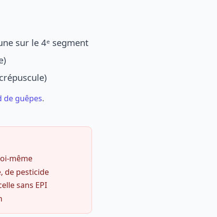
une sur le 4ᵉ segment
e)
 crépuscule)
d de guêpes
.
 soi-même
, de pesticide
celle sans EPI
m