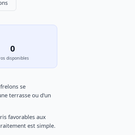
ons
0
ros disponibles
frelons se
une terrasse ou d'un
is favorables aux
 traitement est simple.