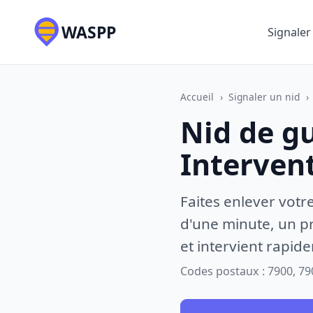
WASPP
Signaler
Accueil
›
Signaler un nid
›
Nid de g
Interven
Faites enlever votr
d'une minute, un pr
et intervient rapid
Codes postaux : 7900, 79