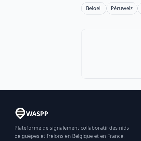
Beloeil
Péruwelz
WASPP
Plateforme de signalement collaboratif des nids
de guêpes et frelons en Belgique et en France.