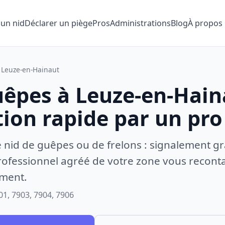
 un nid
Déclarer un piège
Pros
Administrations
Blog
À propos
Leuze-en-Hainaut
uêpes à Leuze-en-Hain
tion rapide par un pro
e nid de guêpes ou de frelons : signalement gr
ofessionnel agréé de votre zone vous recontac
ement.
01, 7903, 7904, 7906