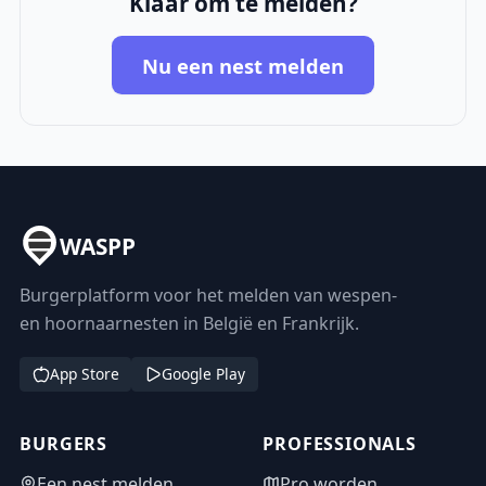
Klaar om te melden?
Nu een nest melden
WASPP
Burgerplatform voor het melden van wespen-
en hoornaarnesten in België en Frankrijk.
App Store
Google Play
BURGERS
PROFESSIONALS
Een nest melden
Pro worden