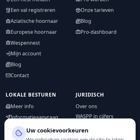
Een val registreren
Onze tarieven
Aziatische hoornaar
Blog
Europese hoornaar
Pro-dashboard
Wespennest
Mijn account
Blog
Contact
LOKALE BESTUREN
JURIDISCH
Meer info
Over ons
WASPP in cijfers
Informatieaanvraag
Wettelijke vermeldingen
Adminzone
Uw cookievoorkeuren
Privacybeleid
We gebruiken cookies om de site te laten