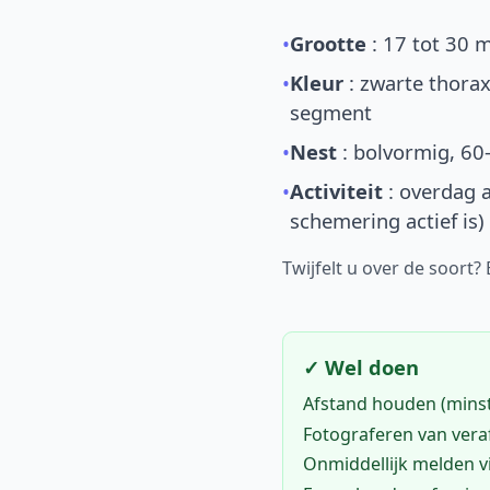
•
Grootte
: 17 tot 30 
•
Kleur
: zwarte thorax
segment
•
Nest
: bolvormig, 60
•
Activiteit
: overdag a
schemering actief is)
Twijfelt u over de soort?
✓ Wel doen
Afstand houden (mins
Fotograferen van vera
Onmiddellijk melden 