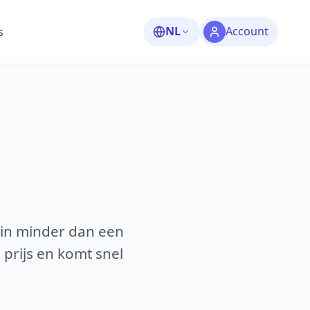
NL
Account
s
 in minder dan een
 prijs en komt snel