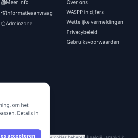
Meer info
Over ons
WASPP in cijfers
Informatieaanvraag
Wettelijke vermeldingen
Adminzone
Privacybeleid
Gebruiksvoorwaarden
ming, om het
ssen. Details in
les accepteren
Cookies beheren
België · Frankrijk