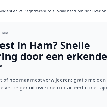
melden
Een val registreren
Pro's
Lokale besturen
Blog
Over on
Ham
st in Ham? Snelle
ring door een erkende
r
 of hoornaarnest verwijderen: gratis melden
 verdelger uit uw zone contacteert u met zijn