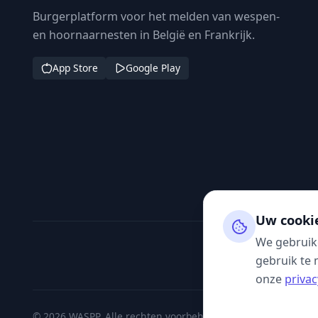
Burgerplatform voor het melden van wespen-
en hoornaarnesten in België en Frankrijk.
App Store
Google Play
Uw cooki
We gebruik
gebruik te 
onze
privac
© 2026 WASPP. Alle rechten voorbehouden.