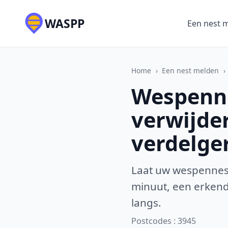
WASPP
Een nest 
Home
›
Een nest melden
›
Wespenne
verwijde
verdelge
Laat uw wespennest
minuut, een erkende
langs.
Postcodes : 3945