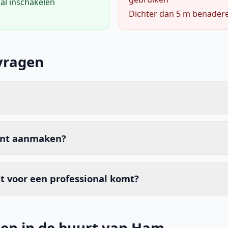
al inschakelen
Dichter dan 5 m benader
vragen
unt aanmaken?
t voor een professional komt?
den in de buurt van Ham