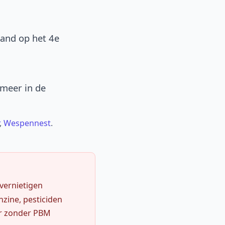
band op het 4e
 meer in de
,
Wespennest
.
 vernietigen
zine, pesticiden
r zonder PBM