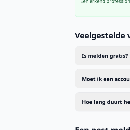
Een erkend profession
Veelgestelde 
Is melden gratis?
Moet ik een acco
Hoe lang duurt he
Een nest mel