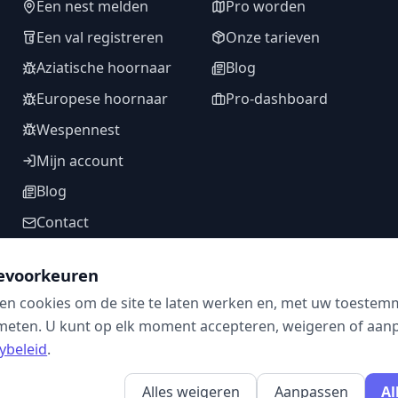
Een nest melden
Pro worden
Een val registreren
Onze tarieven
Aziatische hoornaar
Blog
Europese hoornaar
Pro-dashboard
Wespennest
Mijn account
Blog
Contact
evoorkeuren
en cookies om de site te laten werken en, met uw toestem
VOLG ONS
meten. U kunt op elk moment accepteren, weigeren of aanpa
ybeleid
.
Alles weigeren
Aanpassen
Al