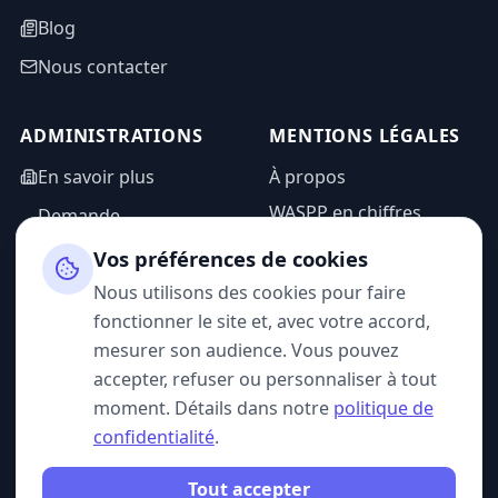
Blog
Nous contacter
ADMINISTRATIONS
MENTIONS LÉGALES
En savoir plus
À propos
WASPP en chiffres
Demande
d'information
Mentions légales
Vos préférences de cookies
Espace admin
Politique de
Nous utilisons des cookies pour faire
confidentialité
fonctionner le site et, avec votre accord,
CGU
mesurer son audience. Vous pouvez
accepter, refuser ou personnaliser à tout
moment. Détails dans notre
politique de
confidentialité
.
SUIVEZ-NOUS
Tout accepter