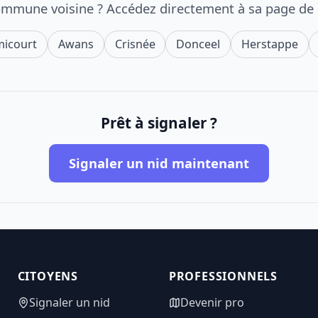
ommune voisine ? Accédez directement à sa page de
icourt
Awans
Crisnée
Donceel
Herstappe
Prêt à signaler ?
Signaler un nid maintenant
CITOYENS
PROFESSIONNELS
Signaler un nid
Devenir pro