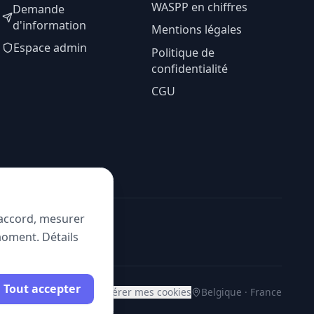
WASPP en chiffres
Demande
d'information
Mentions légales
Espace admin
Politique de
confidentialité
CGU
e accord, mesurer
moment. Détails
Tout accepter
Gérer mes cookies
Belgique · France