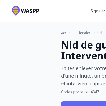
WASPP
Signaler
Accueil
›
Signaler un nid
›
Nid de g
Interven
Faites enlever votr
d'une minute, un pr
et intervient rapid
Codes postaux : 4347