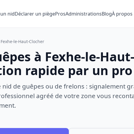
 un nid
Déclarer un piège
Pros
Administrations
Blog
À propos
Fexhe-le-Haut-Clocher
uêpes à Fexhe-le-Haut-
tion rapide par un pro
e nid de guêpes ou de frelons : signalement gr
ofessionnel agréé de votre zone vous recontac
ement.