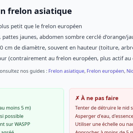
n frelon asiatique
lus petit que le frelon européen
r, pattes jaunes, abdomen sombre cerclé d'orange/ja
0 cm de diamètre, souvent en hauteur (toiture, arbr
jour (contrairement au frelon européen, plus actif au
Consultez nos guides :
Frelon asiatique
,
Frelon européen
,
Ni
✗ À ne pas faire
(au moins 5 m)
Tenter de détruire le nid
si possible
Asperger d'eau, d'essence
ent sur WASPP
Utiliser une échelle ou na
o agréé
Approcher à moins de 5 