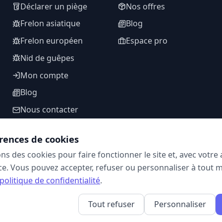
Déclarer un piège
Nos offres
Frelon asiatique
Blog
Frelon européen
Espace pro
Nid de guêpes
Mon compte
Blog
Nous contacter
rences de cookies
ons des cookies pour faire fonctionner le site et, avec votr
SUIVEZ-NOUS
e. Vous pouvez accepter, refuser ou personnaliser à tout 
politique de confidentialité
.
Tout refuser
Personnaliser