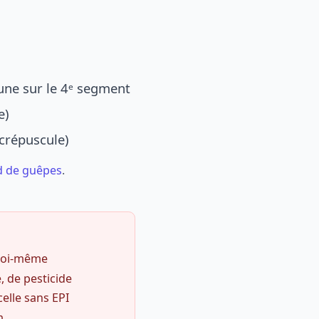
une sur le 4ᵉ segment
e)
 crépuscule)
d de guêpes
.
 soi-même
, de pesticide
celle sans EPI
m