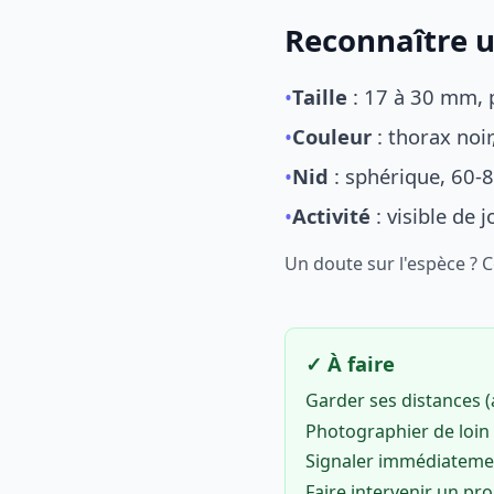
Reconnaître u
•
Taille
: 17 à 30 mm, p
•
Couleur
: thorax noi
•
Nid
: sphérique, 60-8
•
Activité
: visible de 
Un doute sur l'espèce ? 
✓ À faire
Garder ses distances 
Photographier de loin 
Signaler immédiatem
Faire intervenir un pr