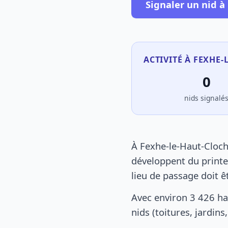
Signaler un nid à
ACTIVITÉ À FEXHE-
0
nids signalé
À Fexhe-le-Haut-Cloch
développent du printe
lieu de passage doit ê
Avec environ 3 426 ha
nids (toitures, jardin