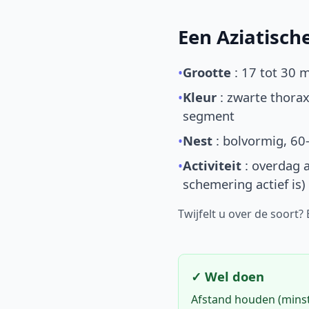
Een Aziatisc
•
Grootte
: 17 tot 30 
•
Kleur
: zwarte thorax
segment
•
Nest
: bolvormig, 60
•
Activiteit
: overdag a
schemering actief is)
Twijfelt u over de soort?
✓ Wel doen
Afstand houden (mins