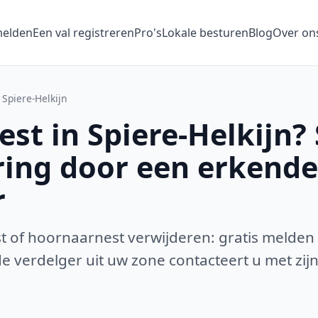
melden
Een val registreren
Pro's
Lokale besturen
Blog
Over on
Spiere-Helkijn
t in Spiere-Helkijn? 
ring door een erkende
r
 of hoornaarnest verwijderen: gratis melden
 verdelger uit uw zone contacteert u met zijn