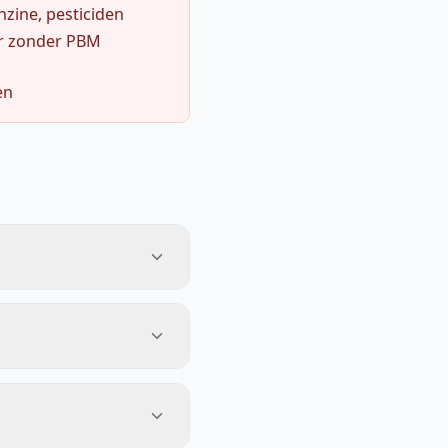
zine, pesticiden
r zonder PBM
en