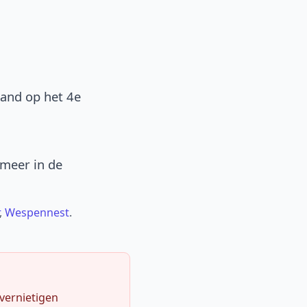
band op het 4e
 meer in de
,
Wespennest
.
 vernietigen