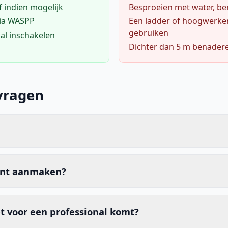
f indien mogelijk
Besproeien met water, ben
via WASPP
Een ladder of hoogwerke
gebruiken
al inschakelen
Dichter dan 5 m benader
vragen
unt aanmaken?
t voor een professional komt?