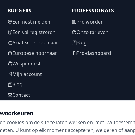
BURGERS
PROFESSIONALS
Een nest melden
Pro worden
Een val registreren
Onze tarieven
Aziatische hoornaar
Blog
Europese hoornaar
Pro-dashboard
Wespennest
Mijn account
Blog
Contact
evoorkeuren
en cookies om de site te laten werken en, met uw toestem
VOLG ONS
meten. U kunt op elk moment accepteren, weigeren of aanpa