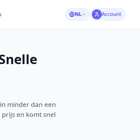
NL
Account
s
Snelle
 in minder dan een
 prijs en komt snel