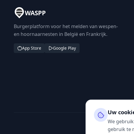
WASPP
Burgerplatform voor het melden van wespen-
en hoornaarnesten in België en Frankrijk.
App Store
Google Play
Uw cooki
We gebruik
gebruik te 