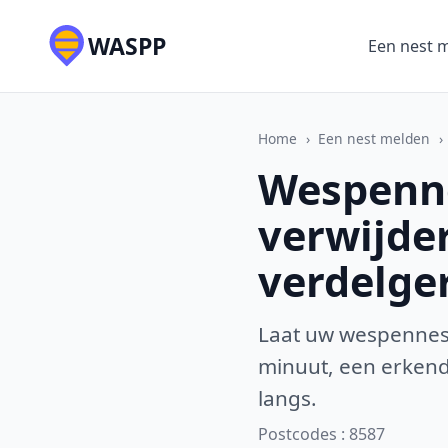
WASPP
Een nest 
Home
›
Een nest melden
›
Wespennes
verwijde
verdelge
Laat uw wespennest
minuut, een erkende
langs.
Postcodes : 8587