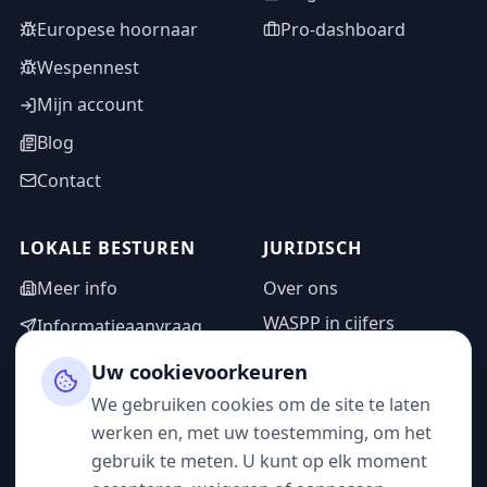
Europese hoornaar
Pro-dashboard
Wespennest
Mijn account
Blog
Contact
LOKALE BESTUREN
JURIDISCH
Meer info
Over ons
WASPP in cijfers
Informatieaanvraag
Wettelijke vermeldingen
Adminzone
Uw cookievoorkeuren
Privacybeleid
We gebruiken cookies om de site te laten
Gebruiksvoorwaarden
werken en, met uw toestemming, om het
gebruik te meten. U kunt op elk moment