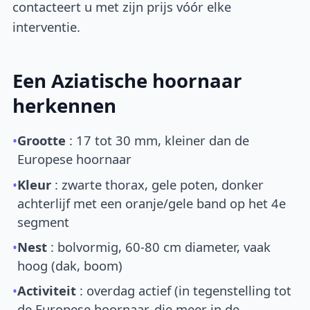
contacteert u met zijn prijs vóór elke
interventie.
Een Aziatische hoornaar
herkennen
•
Grootte
: 17 tot 30 mm, kleiner dan de
Europese hoornaar
•
Kleur
: zwarte thorax, gele poten, donker
achterlijf met een oranje/gele band op het 4e
segment
•
Nest
: bolvormig, 60-80 cm diameter, vaak
hoog (dak, boom)
•
Activiteit
: overdag actief (in tegenstelling tot
de Europese hoornaar, die meer in de