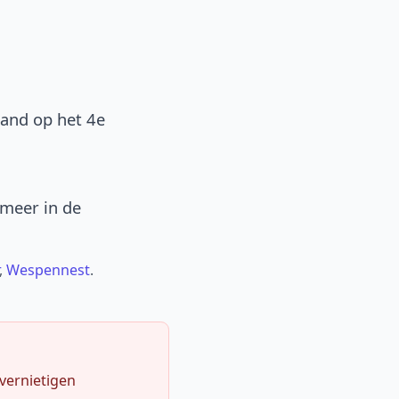
band op het 4e
 meer in de
,
Wespennest
.
 vernietigen