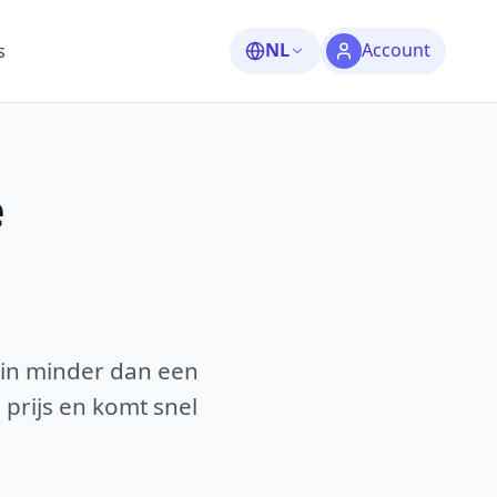
NL
Account
s
e
 in minder dan een
 prijs en komt snel