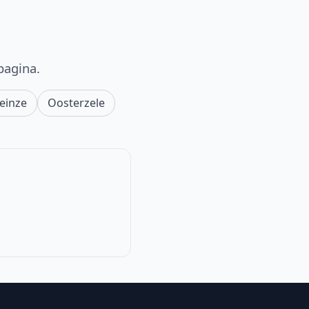
pagina.
einze
Oosterzele