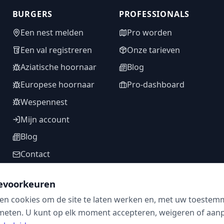
BURGERS
PROFESSIONALS
Een nest melden
Pro worden
Een val registreren
Onze tarieven
Aziatische hoornaar
Blog
Europese hoornaar
Pro-dashboard
Wespennest
Mijn account
Blog
Contact
evoorkeuren
en cookies om de site te laten werken en, met uw toestem
VOLG ONS
meten. U kunt op elk moment accepteren, weigeren of aanpa