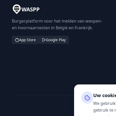
WASPP
Burgerplatform voor het melden van wespen-
en hoornaarnesten in België en Frankrijk.
App Store
Google Play
Uw cooki
We gebruik
gebruik te 