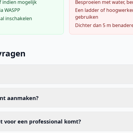
f indien mogelijk
Besproeien met water, ben
via WASPP
Een ladder of hoogwerke
gebruiken
al inschakelen
Dichter dan 5 m benader
vragen
unt aanmaken?
t voor een professional komt?