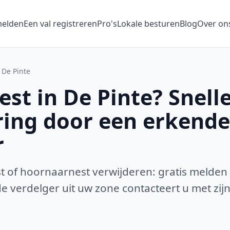
melden
Een val registreren
Pro's
Lokale besturen
Blog
Over on
De Pinte
st in De Pinte? Snell
ring door een erkende
r
 of hoornaarnest verwijderen: gratis melden
 verdelger uit uw zone contacteert u met zijn