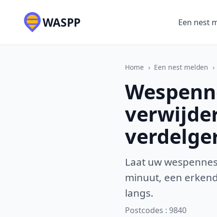
WASPP
Een nest 
Home
›
Een nest melden
›
Wespenne
verwijde
verdelge
Laat uw wespennest
minuut, een erkende
langs.
Postcodes : 9840