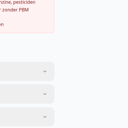
zine, pesticiden
r zonder PBM
en