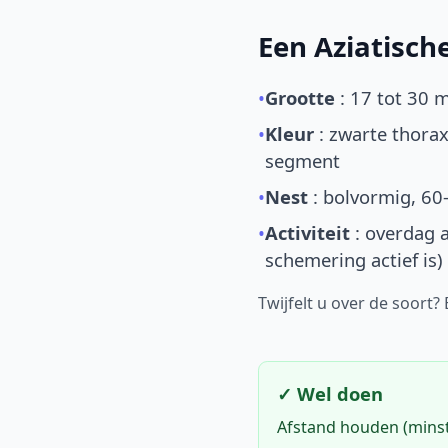
Een Aziatisc
•
Grootte
: 17 tot 30 
•
Kleur
: zwarte thorax
segment
•
Nest
: bolvormig, 60
•
Activiteit
: overdag a
schemering actief is)
Twijfelt u over de soort?
✓ Wel doen
Afstand houden (mins