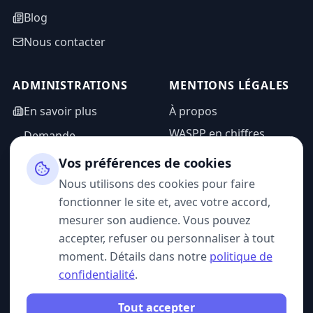
Blog
Nous contacter
ADMINISTRATIONS
MENTIONS LÉGALES
En savoir plus
À propos
WASPP en chiffres
Demande
d'information
Mentions légales
Vos préférences de cookies
Espace admin
Politique de
Nous utilisons des cookies pour faire
confidentialité
fonctionner le site et, avec votre accord,
CGU
mesurer son audience. Vous pouvez
accepter, refuser ou personnaliser à tout
moment. Détails dans notre
politique de
confidentialité
.
SUIVEZ-NOUS
Tout accepter