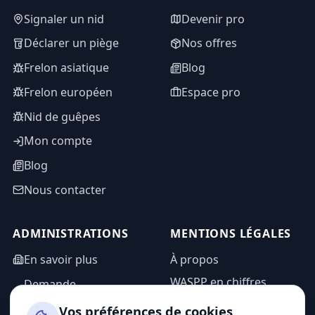
Signaler un nid
Devenir pro
Déclarer un piège
Nos offres
Frelon asiatique
Blog
Frelon européen
Espace pro
Nid de guêpes
Mon compte
Blog
Nous contacter
ADMINISTRATIONS
MENTIONS LÉGALES
En savoir plus
À propos
WASPP en chiffres
Demande
d'information
Mentions légales
Vos préférences de cookies