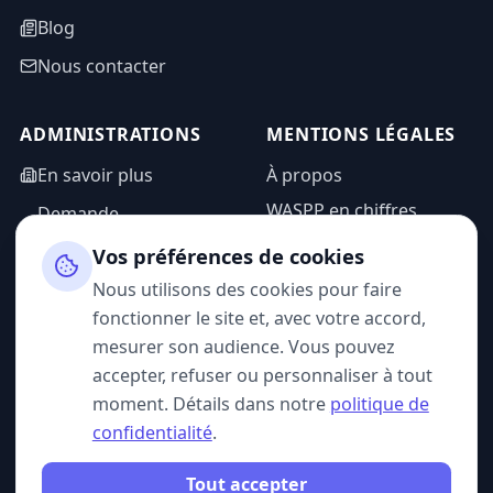
Blog
Nous contacter
ADMINISTRATIONS
MENTIONS LÉGALES
En savoir plus
À propos
WASPP en chiffres
Demande
d'information
Mentions légales
Vos préférences de cookies
Espace admin
Politique de
Nous utilisons des cookies pour faire
confidentialité
fonctionner le site et, avec votre accord,
CGU
mesurer son audience. Vous pouvez
accepter, refuser ou personnaliser à tout
moment. Détails dans notre
politique de
confidentialité
.
SUIVEZ-NOUS
Tout accepter