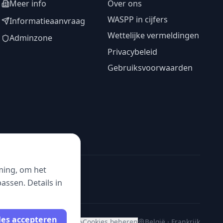
Meer info
Over ons
WASPP in cijfers
Informatieaanvraag
Wettelijke vermeldingen
Adminzone
Privacybeleid
Gebruiksvoorwaarden
ming, om het
ssen. Details in
les accepteren
Cookies beheren
België · Frankrijk