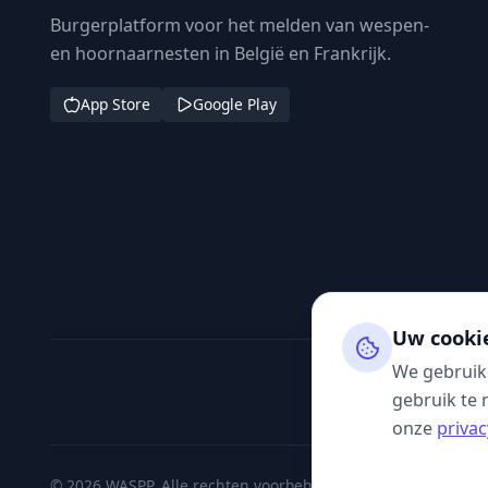
Burgerplatform voor het melden van wespen-
en hoornaarnesten in België en Frankrijk.
App Store
Google Play
Uw cooki
We gebruik
gebruik te 
onze
privac
© 2026 WASPP. Alle rechten voorbehouden.