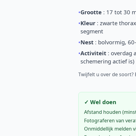
•
Grootte
: 17 tot 30 
•
Kleur
: zwarte thorax
segment
•
Nest
: bolvormig, 60
•
Activiteit
: overdag a
schemering actief is)
Twijfelt u over de soort?
✓ Wel doen
Afstand houden (mins
Fotograferen van vera
Onmiddellijk melden 