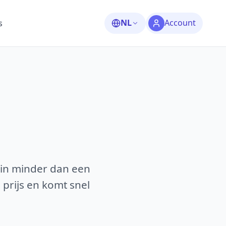
NL
Account
s
 in minder dan een
 prijs en komt snel