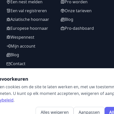
Een nest melden
Pro worden
Een val registreren
Onze tarieven
Aziatische hoornaar
Blog
Europese hoornaar
Pro-dashboard
Wespennest
Mijn account
Blog
Contact
evoorkeuren
en cookies om de site te laten werken en, met uw toestem
VOLG ONS
meten. U kunt op elk moment accepteren, weigeren of aanpa
ybeleid
.
Alles weigeren
Aanpassen
Al