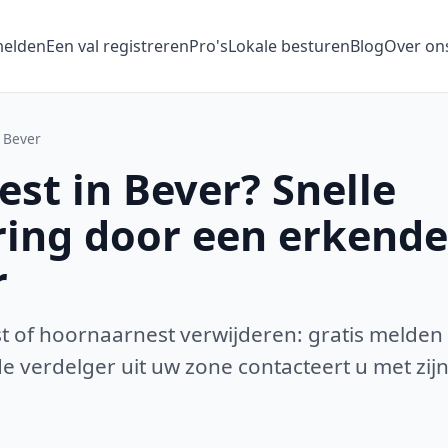
melden
Een val registreren
Pro's
Lokale besturen
Blog
Over on
Bever
st in Bever? Snelle
ring door een erkende
r
 of hoornaarnest verwijderen: gratis melden
 verdelger uit uw zone contacteert u met zijn