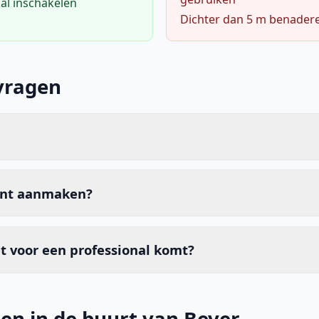
al inschakelen
Dichter dan 5 m benader
vragen
unt aanmaken?
t voor een professional komt?
en in de buurt van Bever