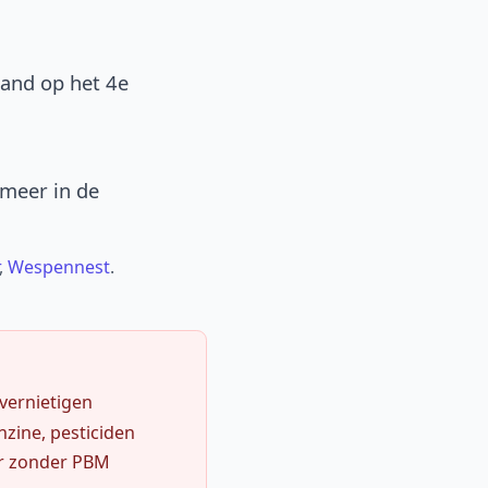
band op het 4e
 meer in de
,
Wespennest
.
 vernietigen
zine, pesticiden
r zonder PBM