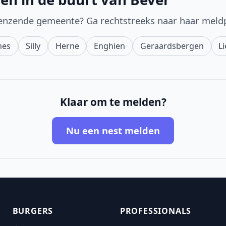
enzende gemeente? Ga rechtstreeks naar haar meld
nes
Silly
Herne
Enghien
Geraardsbergen
L
Klaar om te melden?
Nu een nest melden
BURGERS
PROFESSIONALS