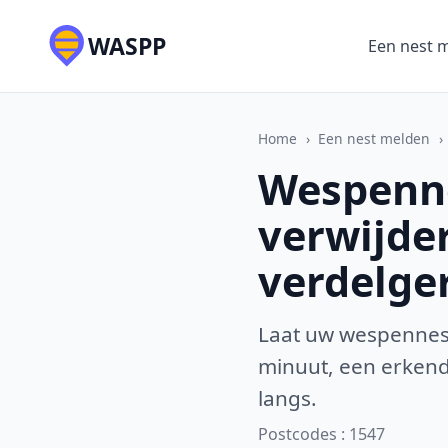
WASPP
Een nest 
Home
›
Een nest melden
›
Wespenne
verwijde
verdelge
Laat uw wespennest
minuut, een erkende
langs.
Postcodes : 1547