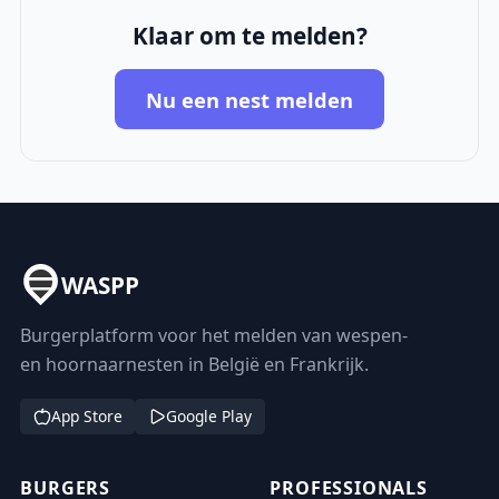
Klaar om te melden?
Nu een nest melden
WASPP
Burgerplatform voor het melden van wespen-
en hoornaarnesten in België en Frankrijk.
App Store
Google Play
BURGERS
PROFESSIONALS