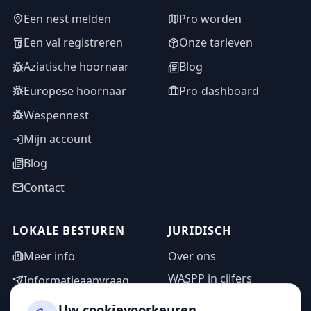
Een nest melden
Pro worden
Een val registreren
Onze tarieven
Aziatische hoornaar
Blog
Europese hoornaar
Pro-dashboard
Wespennest
Mijn account
Blog
Contact
LOKALE BESTUREN
JURIDISCH
Meer info
Over ons
WASPP in cijfers
Informatieaanvraag
Wettelijke vermeldingen
Adminzone
Uw cookievoorkeuren