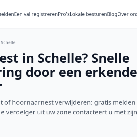
melden
Een val registreren
Pro's
Lokale besturen
Blog
Over on
Schelle
st in Schelle? Snelle
ring door een erkende
r
 of hoornaarnest verwijderen: gratis melden
 verdelger uit uw zone contacteert u met zijn