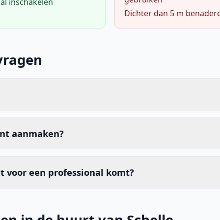
al inschakelen
Dichter dan 5 m benader
vragen
unt aanmaken?
t voor een professional komt?
en in de buurt van Schelle