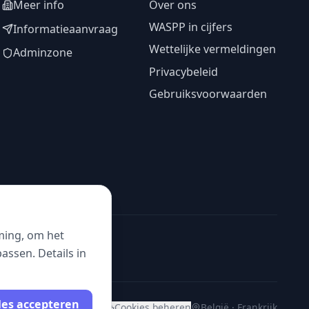
Meer info
Over ons
WASPP in cijfers
Informatieaanvraag
Wettelijke vermeldingen
Adminzone
Privacybeleid
Gebruiksvoorwaarden
ming, om het
ssen. Details in
les accepteren
Cookies beheren
België · Frankrijk