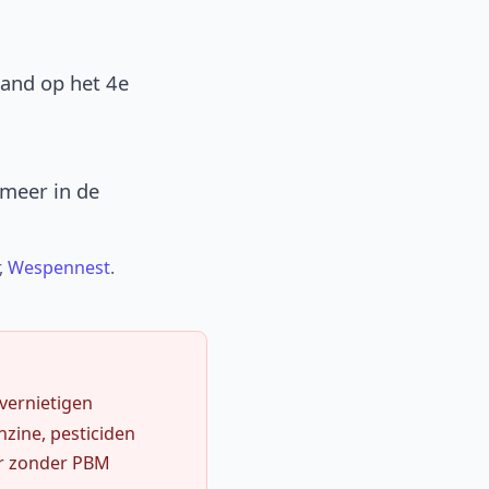
band op het 4e
 meer in de
,
Wespennest
.
 vernietigen
zine, pesticiden
r zonder PBM