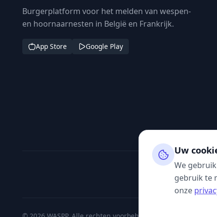
Burgerplatform voor het melden van wespen-
en hoornaarnesten in België en Frankrijk.
App Store
Google Play
Uw cooki
We gebruik
gebruik te 
onze
privac
© 2026 WASPP. Alle rechten voorbehouden.