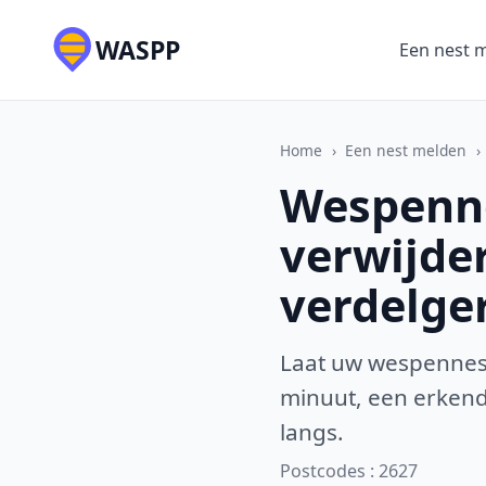
WASPP
Een nest 
Home
›
Een nest melden
›
Wespenne
verwijde
verdelge
Laat uw wespennest
minuut, een erkende
langs.
Postcodes : 2627