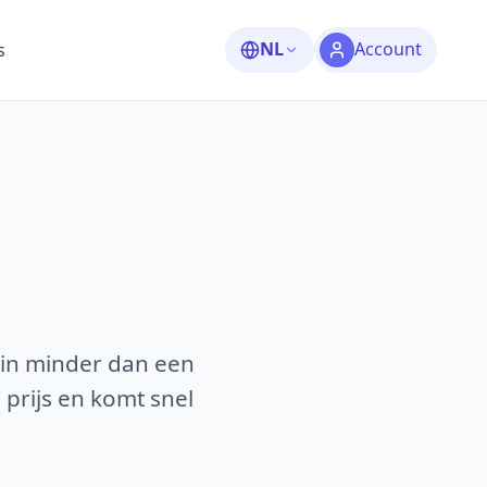
NL
Account
s
 in minder dan een
 prijs en komt snel