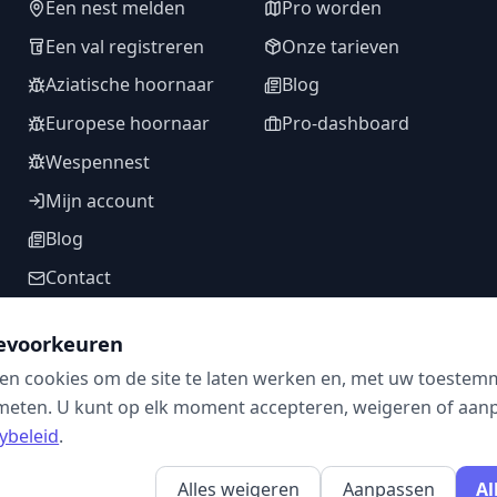
Een nest melden
Pro worden
Een val registreren
Onze tarieven
Aziatische hoornaar
Blog
Europese hoornaar
Pro-dashboard
Wespennest
Mijn account
Blog
Contact
evoorkeuren
en cookies om de site te laten werken en, met uw toestem
VOLG ONS
meten. U kunt op elk moment accepteren, weigeren of aanpa
ybeleid
.
Alles weigeren
Aanpassen
Al