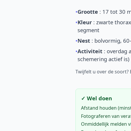
•
Grootte
: 17 tot 30 
•
Kleur
: zwarte thorax
segment
•
Nest
: bolvormig, 60
•
Activiteit
: overdag a
schemering actief is)
Twijfelt u over de soort?
✓ Wel doen
Afstand houden (mins
Fotograferen van vera
Onmiddellijk melden 