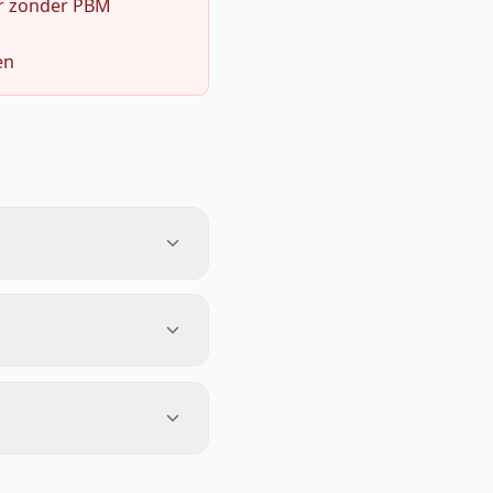
r zonder PBM
en