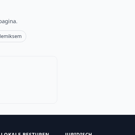
pagina.
Hemiksem
LOKALE BESTUREN
JURIDISCH