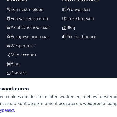
Een nest melden
Pro worden
Een val registreren
Onze tarieven
Aziatische hoornaar
Blog
Europese hoornaar
Pro-dashboard
Wespennest
Mijn account
Blog
Contact
evoorkeuren
en cookies om de site te laten werken en, met uw toestem
VOLG ONS
meten. U kunt op elk moment accepteren, weigeren of aanpa
ybeleid
.