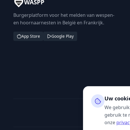
WASPP
Burgerplatform voor het melden van wespen-
en hoornaarnesten in België en Frankrijk.
App Store
Google Play
Uw cooki
We gebruik
gebruik te 
onze
privac