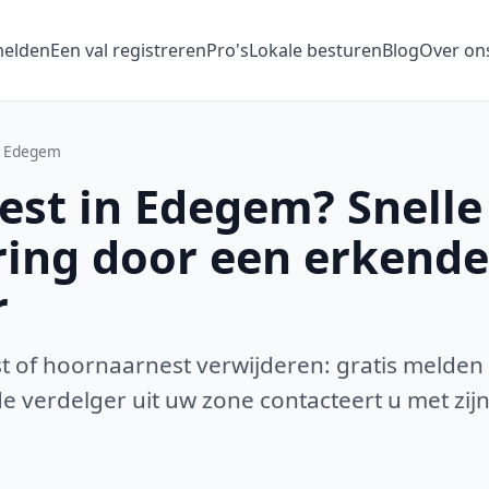
melden
Een val registreren
Pro's
Lokale besturen
Blog
Over on
Edegem
st in Edegem? Snelle
ring door een erkende
r
 of hoornaarnest verwijderen: gratis melden
 verdelger uit uw zone contacteert u met zijn