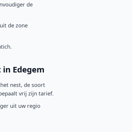
envoudiger de
uit de zone
tich.
t in Edegem
het nest, de soort
aalt vrij zijn tarief.
lger uit uw regio