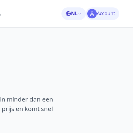
NL
Account
s
 in minder dan een
 prijs en komt snel