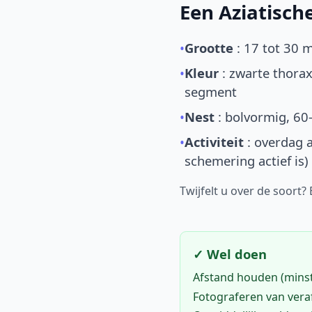
Een Aziatisc
•
Grootte
: 17 tot 30 
•
Kleur
: zwarte thorax
segment
•
Nest
: bolvormig, 60
•
Activiteit
: overdag a
schemering actief is)
Twijfelt u over de soort?
✓ Wel doen
Afstand houden (mins
Fotograferen van vera