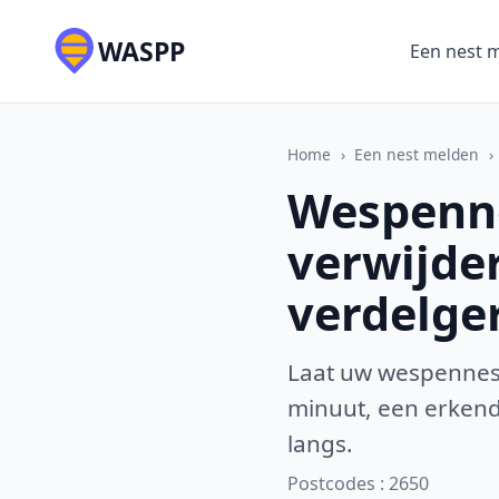
WASPP
Een nest 
Home
›
Een nest melden
›
Wespenne
verwijde
verdelge
Laat uw wespennest
minuut, een erkende
langs.
Postcodes : 2650