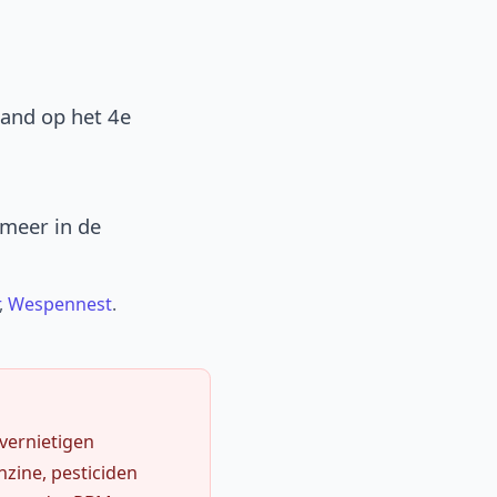
band op het 4e
 meer in de
,
Wespennest
.
 vernietigen
zine, pesticiden