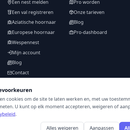
Een nest melden
Pro worden
Een val registreren
Onze tarieven
Aziatische hoornaar
Blog
Europese hoornaar
Pro-dashboard
Wespennest
Mijn account
Blog
Contact
evoorkeuren
en cookies om de site te laten werken en, met uw toestem
VOLG ONS
meten. U kunt op elk moment accepteren, weigeren of aanpa
ybeleid
.
Alles weigeren
Aanpassen
Al