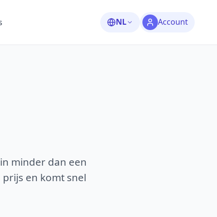
NL
Account
s
 in minder dan een
 prijs en komt snel