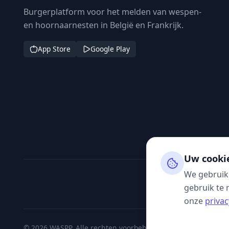
Burgerplatform voor het melden van wespen-
en hoornaarnesten in België en Frankrijk.
App Store
Google Play
Uw cooki
We gebruik
gebruik te 
onze
privac
© 2026 WASPP. Alle rechten voorbehouden.