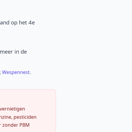
band op het 4e
 meer in de
,
Wespennest
.
 vernietigen
zine, pesticiden
r zonder PBM