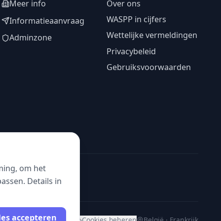
Meer info
Over ons
WASPP in cijfers
Informatieaanvraag
Wettelijke vermeldingen
Adminzone
Privacybeleid
Gebruiksvoorwaarden
ming, om het
ssen. Details in
les accepteren
Cookies beheren
België · Frankrijk