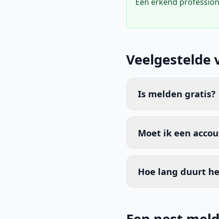
Een erkend profession
Veelgestelde 
Is melden gratis?
Moet ik een acco
Hoe lang duurt he
Een nest mel