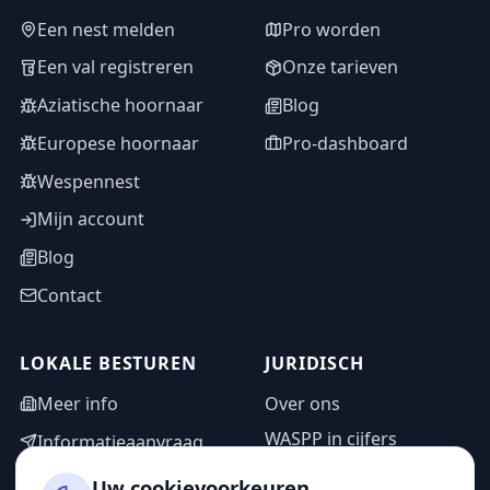
Een nest melden
Pro worden
Een val registreren
Onze tarieven
Aziatische hoornaar
Blog
Europese hoornaar
Pro-dashboard
Wespennest
Mijn account
Blog
Contact
LOKALE BESTUREN
JURIDISCH
Meer info
Over ons
WASPP in cijfers
Informatieaanvraag
Wettelijke vermeldingen
Adminzone
Uw cookievoorkeuren