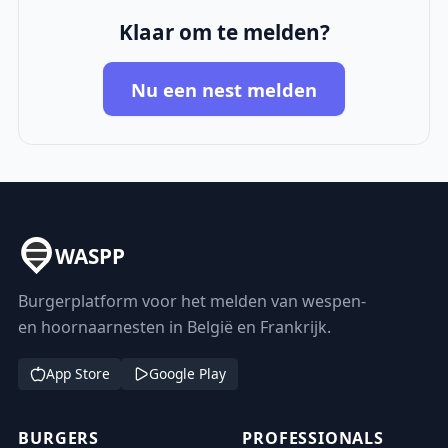
Klaar om te melden?
Nu een nest melden
WASPP
Burgerplatform voor het melden van wespen-
en hoornaarnesten in België en Frankrijk.
App Store
Google Play
BURGERS
PROFESSIONALS